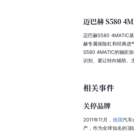
迈巴赫 S580 4M
迈巴赫S580 4MAT
赫专属保险杠和经典进气
S580 4MATIC
识别、避让转向辅助、
相关事件
关停品牌
2011年11月，
德国
汽车
产，作为全球知名的顶