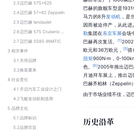
2.3
迈巴赫 57S+62S
巴赫的旗舰车型是1931
2.4
迈巴赫 57+62 Zeppelin
马力的8升
发动机
，是
2.5
迈巴赫 landaulet
因而被迫停产，从此进
2.6
迈巴赫 57S Cruiserio Coupe
勒
集团在
东京车展
会场
[
1
]
2.7
迈巴赫 S580 4MATIC
巴赫再次复活。
20
[
5
]
欧元和36万欧元，
搭
3
相关事件
扭矩
900N·m，0-1
3.1
关停品牌
[
6
]
色。
2005年推出迈巴
3.2
换装重来
月迪拜车展上，推出迈巴赫
4
社会责任
巴赫齐柏林（Zeppeli
4.1
开启汽车工业设计之门
由于市场业绩不佳，迈巴
4.2
飞艇发动机制造商
5
品牌文化
5.1
品牌标识
历史沿革
5.2
品牌宗旨