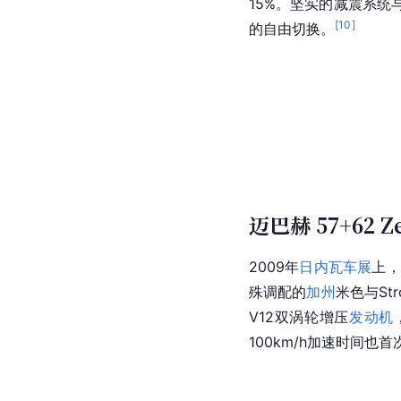
15%。坚实的减震系
[
10
]
的自由切换。
迈巴赫 57+62 Ze
2009年
日内瓦车展
上，
殊调配的
加州
米色与St
V12双涡轮增压
发动机
100km/h加速时间也