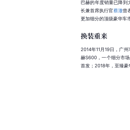
巴赫的年度销量已降到大
长兼首席执行官
蔡澈
曾
更加细分的顶级豪华车
换装重来
2014年11月19日
赫S600，一个细分市
首发；2018年，至臻