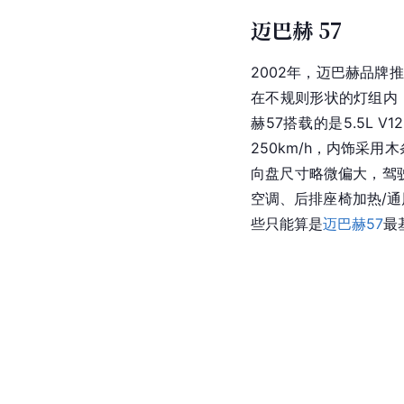
迈巴赫 57
2002年，迈巴赫品牌推
在不规则形状的灯组内，弧
赫57搭载的是5.5L V
250km/h，内饰采
向盘尺寸略微偏大，驾
空调、后排座椅加热/通
些只能算是
迈巴赫57
最