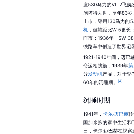
发530马力的VL 2飞
施塔特去世，享年83岁
上市，采用130马力的5
机
，但轴距比W 5更长；
面市；1936年，SW
铁路车中创造了世界记录；
1921-1940年间
命运相抗衡，1939年
第
分
发动机
产品，对于轿
[
4
]
60年的沉睡期。
沉睡时期
1941年，
卡尔·迈巴赫
转
国加米煦的家中生活和工
日，卡尔·迈巴赫在视察