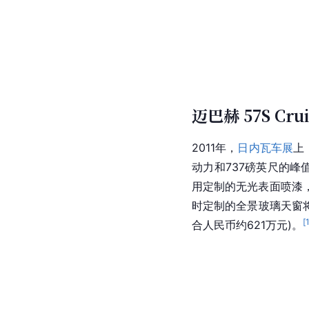
迈巴赫 57S Crui
2011年，
日内瓦车展
上
动力和737磅英尺的峰值
用定制的无光表面喷漆
时定制的全景玻璃天窗将能够
[
合人民币约621万元)。