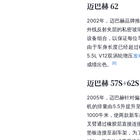
迈巴赫 62
2002年，迈巴赫品牌推
外线
反射夹层的私密
玻
设备组合，以保证每位车主
由于车身长度已经超过
5.5L V12双涡轮增压
发
[
6
]
成绩出色。
迈巴赫 57S+62S
2005年，迈巴赫针对
机的排量由5.5升提升
1000牛米，使两款新
叉臂通过橡胶层直接连
垫板连接至
副车架
，为