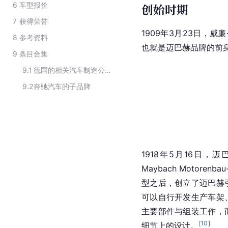
6
车型报价
创始时期
7
获得荣誉
1909年3月23日，威廉·迈
8
参考资料
也就是迈巴赫品牌的前
9
条目合集
9.1
德国的相关汽车制造公司
9.2
奔驰汽车的子品牌
1918年5月16日，迈巴赫
Maybach Motorenba
型之后，创立了迈巴赫
可以自行开发生产车架
主要部件与组装工作，
[
10
]
细节上的设计。