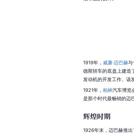
1919年，
威廉·迈巴赫
与
德斯轿车的底盘上建造
发动机的开发工作。该发
1921年，
柏林
汽车博览
是那个时代最畅销的迈
辉煌时期
1926年末，迈巴赫推