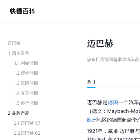
迈巴赫
迈巴赫
1
历史沿革
该条目为
德国超豪华汽车品
1.1
创始时期
1.2
辉煌时期
条目
1.3
沉睡时期
1.4
复苏时期
迈巴赫是
德国
一个汽车
1.5
停产时期
（德文：Maybach-Mo
2
品牌产品
欧洲
地区的德国超豪华
2.1
迈巴赫 57
1921年，威廉·迈巴
2.2
迈巴赫 62
赫轿车生产了1800辆