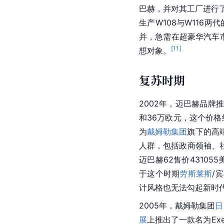
巴赫，并对其工厂进行了重
生产W108与W116
并，急需在超豪华汽车
[
11
]
想对象。
复苏时期
2002年，迈巴赫品牌
和36万欧元，这个价格
为
戴姆勒集团
旗下的高
人群，包括政商领袖、社
迈巴赫62售价43105
于这个时期
劳斯莱斯
/
计风格也无法勾起新时
2005年，戴姆勒集团
日
展
上推出了一款名为Exe