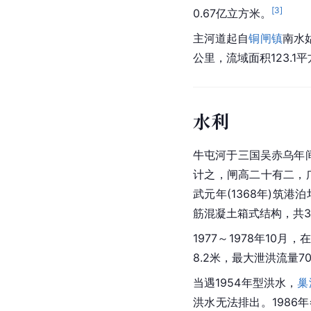
[
3
]
0.67亿立方米。
主河道起自
铜闸镇
南水
公里，流域面积123.1
水利
牛屯河于三国吴赤乌
年
计之，闸高二十有二，
武元年(1368年)筑港
筋混凝土箱式结构，共3
1977～1978年1
8.2米，最大泄洪流量
当遇1954年型洪水，
巢
洪水无法排出。198