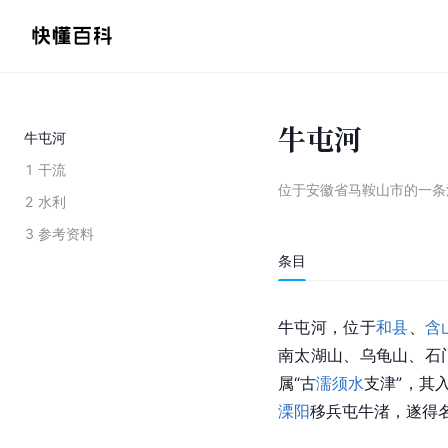
牛屯河
牛屯河
1
干流
位于安徽省马鞍山市的一条
2
水利
3
参考资料
条目
牛屯河，位于
和县
、
含
南太湖山、乌龟山、石
属“古
濡须水
支津”，其
溧阳
移兵屯牛渚，遂得