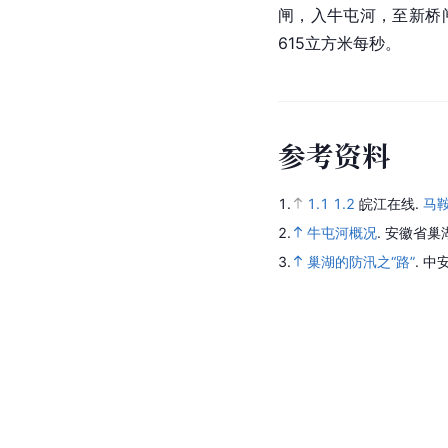
闸，入牛屯河，至新桥闸
615立方米每秒。
参
考
资
料
1.
1.1
1.2
皖江在线.
马鞍
2.
牛屯河概况
.
安徽省巢
3.
巢湖的防汛之“路”
.
中