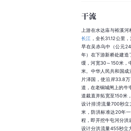
干流
上游在水达庙与裕溪河
长江
，全长31.12公
早在吴赤乌中（公元24
年）在下游新桥处建造
缓，河宽30～150米
米。中华人民共和国成立
片泽国，使沿岸33.8
道，在老铜城闸上的牛屯
道裁直并拓宽至150米
设计排涝流量700秒立
米，防洪标准达20年一
程，即开挖牛屯河分洪道
设计分洪流量455秒立