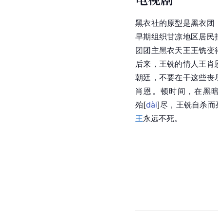
黑衣社的原型是黑衣团
早期组织甘凉地区居民
团团主黑衣天王王铣变
后来，
王铣
的情人王肖
朝廷，不要在干这些丧
肖恩。顿时间，在黑
殆
[
dài
]
尽，王铣自杀而
王
永远不死。