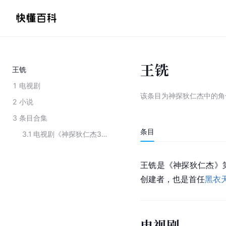
王铣
王铣
1
电视剧
该条目为
神探狄仁杰中的角
2
小说
3
条目合集
条目
3.1
电视剧《神探狄仁杰3》中的人物
王铣是《
神探狄仁杰
》
创建者，也是首任
黑衣
电视剧