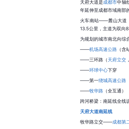
天府大道
是
成都市
中轴
年延伸至成都市域南部
火车南站——麓山大道
13.5公里，主道为双
为规划的城市南北向综合
——
机场高速公路
（含
——
三环路
（
天府立交
——
环球中心
下穿
——第一
绕城高速公路
——
牧华路
（全互通）
跨河桥梁：南延线全线
天府大道
南延线
牧华路立交——
成都第