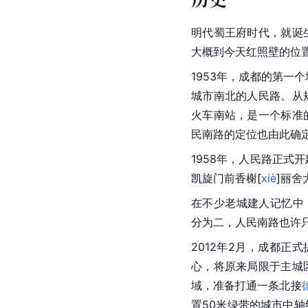
明代蜀王府时代，就诞
大概到今天红照壁的位
1953年，成都的第一
城市南北的人民路。从
火车南站，是一个标准
民南路的定位也由此确
1958年，人民路正式
凯旋门前香
榭
[
xiè
]
丽舍
在不少老城建人记忆中
分为二，人民南路也许
2012年2月，成都正
心，将原来局限于主城
域，准备打通一条北接
置50米绿带的城市中