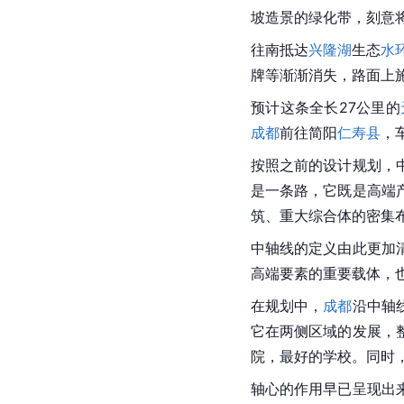
坡造景的绿化带，刻意
往南抵达
兴隆湖
生态
水
牌等渐渐消失，路面上
预计这条全长27公里的
成都
前往简阳
仁寿县
，
按照之前的设计规划，
是一条路，它既是高端
筑、重大综合体的密集
中轴线的定义由此更加
高端要素的重要载体，
在规划中，
成都
沿中轴
它在两侧区域的发展，
院，最好的学校。同时
轴心的作用早已呈现出