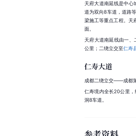
天府大道南延线是中心
道为双向8车道，道路
梁施工等重点工程。天
面。
天府大道
南延线
由一、
公里；二绕立交至
仁寿
仁寿大道
成都二绕立交——成都
仁寿境内全长20公里，
洞8车道。
参
考
资
料