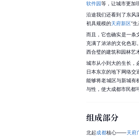
软件园
等，让城市更加
沿途我们还看到了东风
初具规模的
天府新区
“生
而且，它也确实是一条
充满了浓浓的文化色彩
西合璧的建筑和园林艺
城市从小到大的生长，
日本东京的地下网络交
能够将老城区与新城有
与性，使大成都市民都
组成部分
北起
成都
核心——
天府