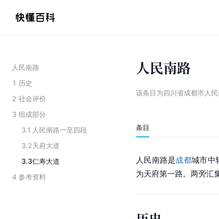
人民南路
人民南路
1
历史
该条目为
四川省成都市人民
2
社会评价
3
组成部分
条目
3.1
人民南路一至四段
3.2
天府大道
人民南路是
成都
城市中
3.3
仁寿大道
为天府第一路。两旁汇
4
参考资料
历史