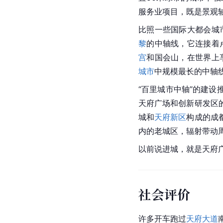
服务业项目，既是景观
比照一些国际大都会城
黎
的中轴线，它连接着
宫
和国会山，在世界上
城市
中规模最长的中轴
“百里城市中轴”的建设
天府广场和创新研发区
城和
天府新区
构成的成
内的老城区，辐射带动
以前说进城，就是天府
社会评价
许多开车跑过
天府大道