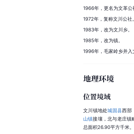
1966年，更名为文革公
1972年，复称文川公社
1983年，改为文川乡。
1985年，改为镇。
1996年，毛家岭乡并
地理环境
位置境域
文川镇地处
城固县
西部
山镇
接壤，北与老庄镇毗
总面积26.90平方千米