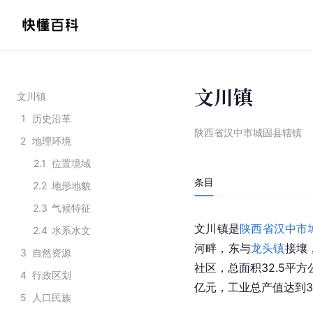
文川镇
文川镇
1
历史沿革
陕西省汉中市城固县辖镇
2
地理环境
2.1
位置境域
条目
2.2
地形地貌
2.3
气候特征
文川镇是
陕西省汉中市
2.4
水系水文
河畔，东与
龙头镇
接壤
3
自然资源
社区，总面积32.5平方
4
行政区划
亿元，工业总产值达到3.
5
人口民族