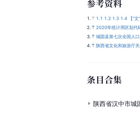
参
考
资
料
1.
1.1
1.2
1.3
1.4
【“
2.
2020年统计用区划
3.
城固县第七次全国人口
4.
陕西省文化和旅游厅关
条
目
合
集
陕西省汉中市城