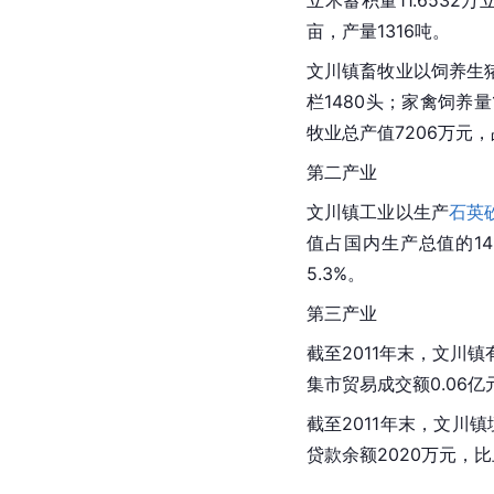
立木蓄积量11.6532
亩，产量1316吨。
文川镇畜牧业以饲养生
栏1480头；家禽饲养量
牧业
总产值
7206万元
第二产业
文川镇工业以生产
石英
值
占
国内生产总值
的1
5.3%。
第三产业
截至2011年末，文川镇
集市贸易成交额0.06亿
截至2011年末，文川
贷款余额2020万元，比