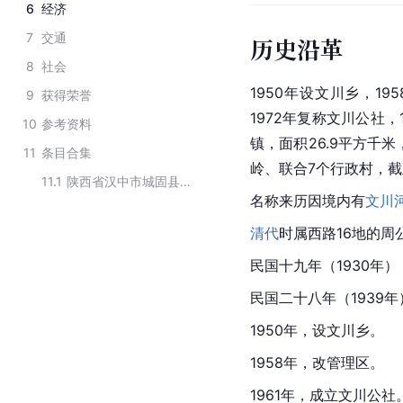
6
经济
7
交通
历史沿革
8
社会
1950年设文川乡，19
9
获得荣誉
1972年复称文川公社，
10
参考资料
镇，面积26.9平方千
11
条目合集
岭、联合7个行政村，截至
11.1
陕西省汉中市城固县下辖区域
名称来历因境内有
文川
清代
时属西路16地的周
民国十九年（1930年
民国二十八年（1939
1950年，设文川乡。
1958年，改管理区。
1961年，成立文川公社