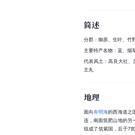
简述
分郡：御原、生叶、竹
主要特产名物：蓝、烟
代表风土：高良大社、
主丸
地理
面向
有明海
的西海道之
连，南面筑肥山地的另
组成了筑紫国，后于7