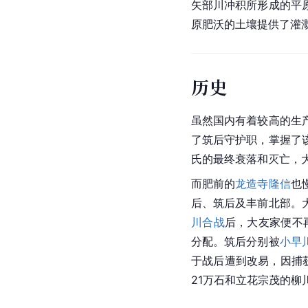
矢部川冲积所形成的平
原肥沃的土壤提供了灌
历史
虽然国内有着较高的生
了筑后守护职，掌握了
氏的最终衰落和灭亡，
而肥前的
龙造寺隆信
也
后、筑后及丰前北部。
川合战
后，大友家便不
分配。筑后分别被
小早
于战后遭到改易，因捕
21万石和立花宗茂的柳川