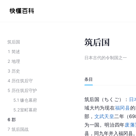
筑后国
筑后国
1
简述
日本古代的令制国之一
2
地理
3
历史
条目
4
历任筑后守
5
历任筑后守护
筑后国（ちくご）：
日
5.1
镰仓幕府
域大约为现在
福冈县
的
5.2
室町幕府
部，
文武天皇
二年（6
6
郡
为一国。
明治
四年
废藩
7
筑后国战
县，同九年并入福冈县