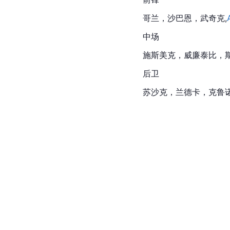
哥兰，沙巴恩，武奇克,
中场
施斯美克，
威廉泰比
，
后卫
苏
沙克
，兰德卡，
克鲁