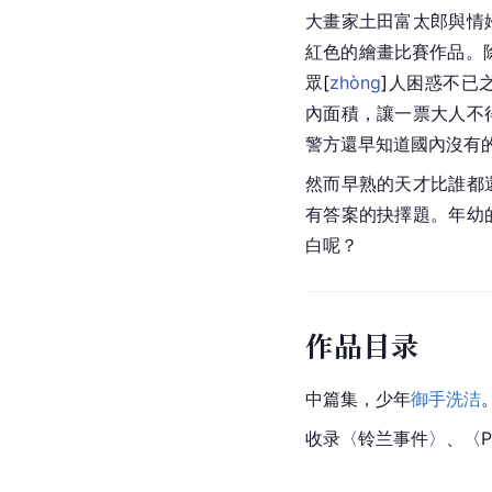
大畫家土田富太郎與情
紅色的繪畫比賽作品。
眾
[
zhòng
]
人困惑不已
內面積，讓一票大人不
警方還早知道國內沒有
然而早熟的天才比誰都
有答案的抉擇題。年幼
白呢？
作品目录
中篇集，少年
御手洗洁
收录〈铃兰事件〉、〈