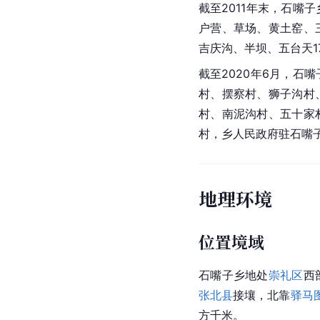
截至2011年末，石嘴
户营、草场、黄土窑、
吉庆沟、半坝、五台天1
截至2020年6月，石
村、摆察村、狮子沟村
村、南泥沟村、五十家
村，乡人民政府驻石嘴
地理环境
位置境域
石嘴子乡地处
崇礼区
西
张北县
接壤，北靠
驿马
方千米。