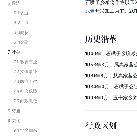
石嘴子乡粮食作物以玉
6
经济
武岩
开采加工为主。20
6.1
农业
6.2
工业
6.3
商贸
历史沿革
6.4
金融
7
社会
1949年，石嘴子乡境
7.1
教育事业
1958年8月，属高家营
7.2
文体事业
1961年6月，从高家营
7.3
医疗卫生
1984年4月，石嘴子
7.4
社会保障
1996年1月，五十家乡
7.5
邮政电信
8
交通
9
文化
行政区划
9.1
地名由来