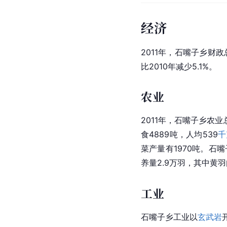
经济
2011年，石嘴子乡财政
比2010年减少5.1%。
农业
2011年，石嘴子乡农业
食4889吨，人均539
千
菜产量有1970吨。石
养量2.9万羽，其中黄羽
工业
石嘴子乡工业以
玄武岩