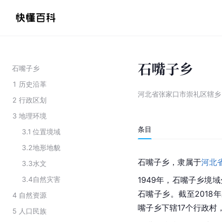
石嘴子乡
石嘴子乡
1
历史沿革
河北省张家口市崇礼区辖乡
2
行政区划
3
地理环境
条目
3.1
位置境域
3.2
地形地貌
石嘴子乡，隶属于
河北
3.3
水文
3.4
自然灾害
1949年，石嘴子乡境
石嘴子乡。截至2018
4
自然资源
嘴子乡下辖17个行政村
5
人口民族