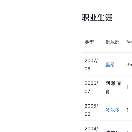
职业生涯
赛季
俱乐部
号
2007/
里昂
3
08
2006/
阿雅克
1
07
肖
2005/
波尔多
1
06
2004/