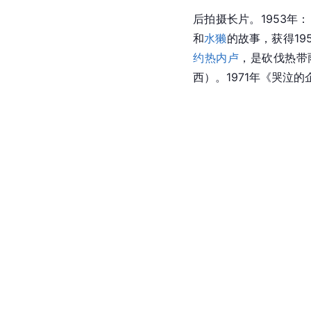
后拍摄长片。1953
和
水獭
的故事，获得1
约热内卢
，是砍伐热带
西）。1971年《哭泣的