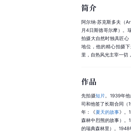
简介
阿尔纳·苏克斯多夫（Arne 
月4日斯德哥尔摩）。
拍摄大自然时独具匠心
地位，他的精心拍摄下
里，自热风光主宰一切
作品
先拍摄
短片
。1939
司和他签了长期合同（1
年：《
夏天的故事
》。
森林中烈熊的故事）。1
的瑞典森林里）。194