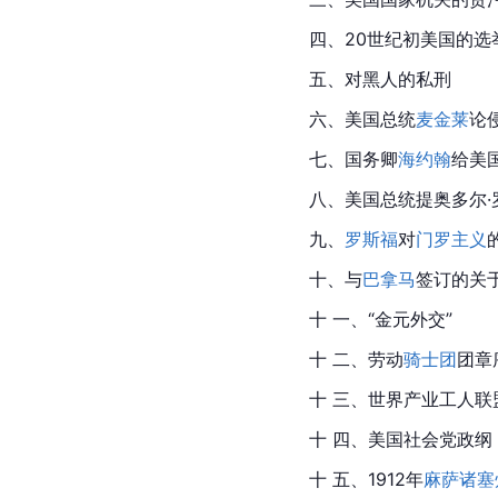
四、20世纪初
美国
的选
五、对黑人的私刑
六、
美国总统
麦金莱
论
七、国务卿
海约翰
给美
八、美国总统提奥多尔·罗
九、
罗斯福
对
门罗主义
十、与
巴拿马
签订的关于
十 一、“金元外交”
十 二、劳动
骑士团
团章
十 三、世界产业工人联
十 四、
美国
社会党政纲（
十 五、1912年
麻萨诸塞