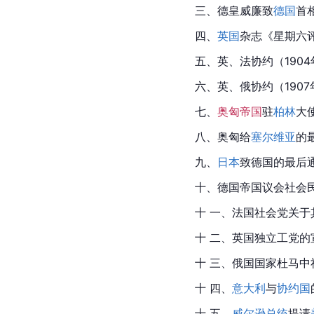
三、德皇威廉致
德国
首
四、
英国
杂志《星期六
五、英、法协约（1904
六、英、俄协约（1907
七、
奥匈帝国
驻
柏林
大
八、
奥匈
给
塞尔维亚
的
九、
日本
致德国的最后通
十、德国帝国议会社会民
十 一、法国社会党关
十 二、英国独立工党的
十 三、俄国国家杜马中
十 四、
意大利
与
协约国
十 五、
威尔逊总统
提请