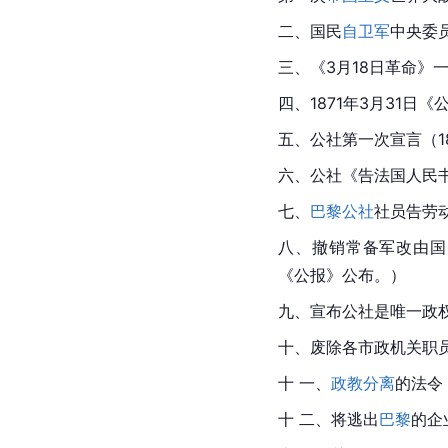
二、国民
自卫军
中央委
三、《3月18日革命》一
四、1871年3月31日
五、公社第一次宣言（18
六、公社《告法国人民书》
七、
巴黎公社
社员告劳动
八、撤销常备军改由国
《公报》公布。）
九、宣布公社是唯一政权的
十、废除各市政机关职
十 一、
政教分离
的法令（
十 二、将逃出
巴黎
的企