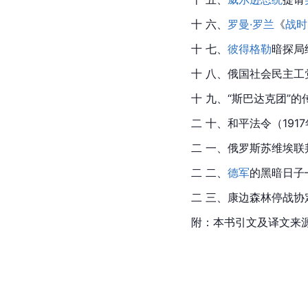
十 六、
罗曼·罗兰
《
战时
十 七、
彼得格勒
暗探局
十 八、俄国社会民主工
十 九、“斯巴达克团”
二 十、和平法令（1917
二 一、俄罗斯苏维埃联
二 二、
德军
的黑暗日子—
二 三、康边森林停战协定（
附：本书引文及译文来