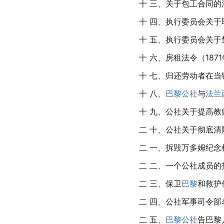
十 三、关于包工合同的法
十 四、执行委员会关于
十 五、执行委员会关于
十 六、房租法令（187
十 七、归还劳动者在当
十 八、
巴黎公社
与
法兰
十 九、公社关于提高教
二 十、公社关于彻底清
二 一、拆毁万多姆纪念柱
二 二、一个公社成员的
二 三、保卫
巴黎
和救护
二 四、公社军事司令部
二 五、
巴黎公社
告巴黎