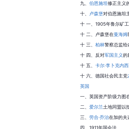
九、
伯恩施坦
修正主义
十、
卢森堡
对伯恩施坦
十 一、1905年鲁尔矿
十 二、卢森堡在
曼海姆
十 三、
柏林
警察总监给内
十 四、反对
军国主义
的
十 五、
卡尔·李卜克内西
十 六、德国社会民主党
英国
一、
英国
资产阶级力图
二、
爱尔兰
土地同盟以
三、
劳合·乔治
在加的夫选
四、1911年
国会
法