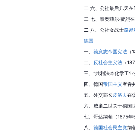
二 六、公社最后几天在
二 七、泰奥菲尔·费烈在
二 八、公社女战士
路易
德国
一、
德意志帝国宪法
（1
二、
反社会主义法
（18
三、“共利法本化学工业
四、
德国
帝国主义
者吞
五、外交部长
皮洛夫
在
六、威廉二世关于德国世
七、哥达纲领（1875年
八、
德国社会民主党
纲领