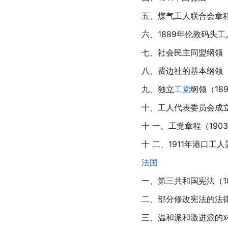
五、
煤气
工人联合会章程
六、1889年
伦敦
码头工
七、社会民主同盟纲领（
八、费边社的基本纲领（
九、独立
工党
纲领（18
十、工人代表委员会成立
十 一、工党章程（190
十 二、1911年港口工人
法国
一、第三共和国宪法（1
二、部分修改宪法的法律（
三、温和派和激进派的