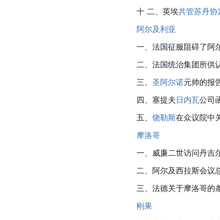
十 二、英埃
共管苏丹协
阿尔及利亚
一、法国征服阻碍了
阿
二、法国统治集团所供
三、
圣阿尔诺
元帅的报告
四、塞提夫
日内瓦
公司
五、
饶勒斯
在众议院中关
摩洛哥
一、威廉二世访问
丹吉
二、阿尔及西拉斯会议总
三、法德关于
摩洛哥
的条
刚果