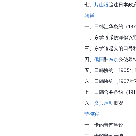
七、
片山潜
追述日本政
朝鲜
一、日韩江华条约（187
二、东学道斥倭洋倡议通告
三、东学道起义的口号
四、
俄国
驻
东京
公使希
五、日韩协约（1905年1
六、日韩协约（1907年
七、日韩合并条约（191
八、
义兵运动
概况
菲律宾
一、卡的普南学说
二、卡的普南十诫