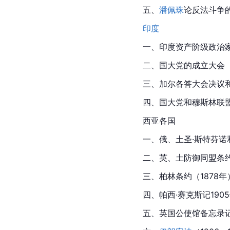
五、
潘佩珠
论反法斗争
印度
一、
印度
资产阶级政治家
二、国大党的成立大会（1
三、加尔各答大会决议
四、国大党和穆斯林联盟
西亚各国
一、俄、土圣·斯特芬诺和
二、英、土防御同盟条约
三、柏林条约（1878年
四、帕西·赛克斯记190
五、英国公使馆备忘录