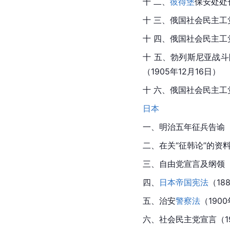
十 二、
彼得堡
保安处处
十 三、俄国社会民主工
十 四、俄国社会民主工
十 五、勃列斯尼亚战
（1905年12月16日）
十 六、俄国社会民主工
日本
一、
明治
五年征兵告谕（1
二、在关“征韩论”的资
三、
自由党
宣言及纲领（
四、
日本帝国宪法
（18
五、治安
警察法
（190
六、社会民主党宣言（19