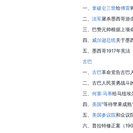
一、
拿破仑三世
给
傅雷
二、
法军
屠杀
墨西哥
游
三、巴赞元帅根据上项命
四、
威尔逊总统
关于墨西
五、墨西哥1917年宪法
古巴
一、
古巴
革命党告古巴人
二、古巴人民英勇战斗
三、
何塞·马蒂
给马纽埃尔
四、
美国
“等待
苹果
成熟
五、
美国参议院
和众议院
六、普拉特修正案（190