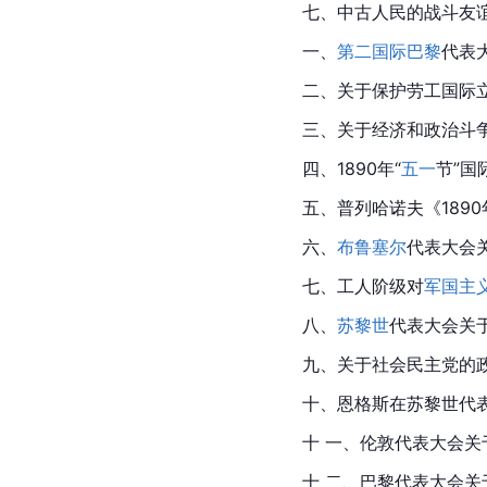
七、中古人民的战斗友
一、
第二国际
巴黎
代表大
二、关于保护劳工国际立
三、关于经济和政治斗争
四、1890年“
五一
节”国
五、普列哈诺夫《1890
六、
布鲁塞尔
代表大会关
七、工人阶级对
军国主
八、
苏黎世
代表大会关于
九、关于社会民主党的政
十、
恩格斯
在苏黎世代表
十 一、伦敦代表大会关
十 二、巴黎代表大会