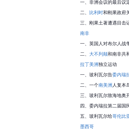
一、
非洲
会议的最后议定
二、
比利时
和
刚果
政府关
三、刚果土著遭遇目击
南非
一、英国人对布尔人战
二、
大不列颠
和南非共和
拉丁美洲
独立运动
一、玻利瓦尔告
委内瑞
二、一个
南美洲
人复本岛
三、玻利瓦尔致海地奥开
四、委内瑞拉第二届国民
五、玻利瓦尔给
哥伦比
墨西哥