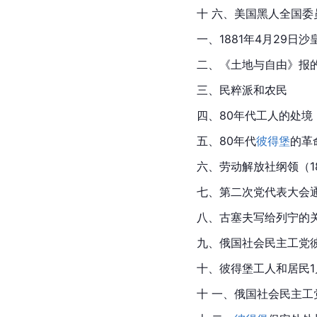
十 六、美国黑人全国委
一、1881年4月29日
二、《土地与自由》报
三、民粹派和农民
四、80年代工人的处境
五、80年代
彼得堡
的革
六、劳动解放社纲领（1
七、第二次党代表大会通
八、古塞夫写给列宁的关
九、俄国社会民主工党彼
十、彼得堡工人和居民1
十 一、俄国社会民主工