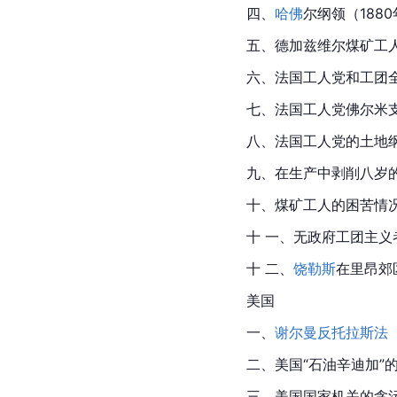
四、
哈佛
尔纲领（188
五、德加兹维尔煤矿工人
六、法国工人党和工团全
七、法国工人党佛尔米支
八、法国工人党的土地纲
九、在生产中剥削八岁
十、煤矿工人的困苦情况
十 一、无政府工团主义
十 二、
饶勒斯
在里昂郊
美国
一、
谢尔曼反托拉斯法
二、
美国
“石油辛迪加”
三、美国国家机关的贪