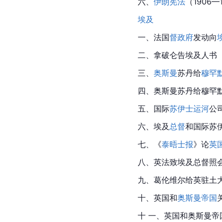
六、
伊朗宪法
（1906—
埃及
一、法国
督政府
发动向
二、拿破仑告埃及人书（1
三、
奥斯曼
苏丹给
穆罕
四、奥斯曼苏丹给穆罕默德
五、国际
苏伊士运河
公
六、埃及
总督
和国际苏伊
七、《
泰晤士报
》论
英
八、英法致埃及总督照会（
九、葛伦维尔给英驻土大
十、英国和
奥斯曼帝国
十 一、英国和奥斯曼帝国