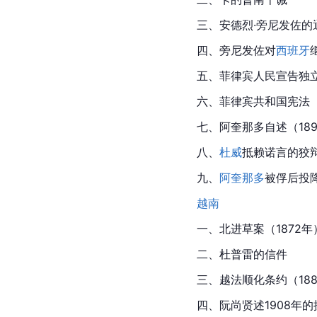
三、安德烈·旁尼发佐的通
四、旁尼发佐对
西班牙
五、
菲律宾
人民宣告独立
六、
菲律宾共和国
宪法
七、
阿奎那多
自述（18
八、
杜威
抵赖诺言的狡
九、
阿奎那多
被俘后投
越南
一、北进草案（1872年
二、杜普雷的信件
三、越法顺化条约（188
四、阮尚贤述1908年