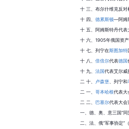
十 三、布尔什维克反对
十 四、
德累斯顿
—
阿姆
十 五、阿姆斯特丹代表
十 六、1905年俄国
十 七、列宁在
斯图加特
十 八、
倍倍尔
代表
德国
十 九、
法国
代表艾尔威
二 十、
卢森堡
、列宁和
二 一、
哥本哈根
代表大
二 二、
巴塞尔
代表大会宣
一、德、奥、意
三国
“同
二、法、俄“军事协定”（