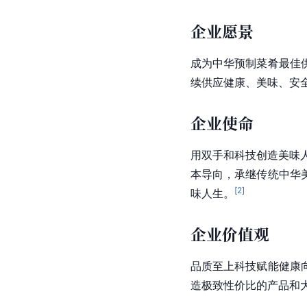
企业愿景
成为中华预制菜肴最佳
续供应健康、美味、安
企业使命
用双手和科技创造美味
本导向，承继传统中华
[
2
]
味人生。
企业价值观
品质至上科技赋能健康
造极致
性价比
的产品和