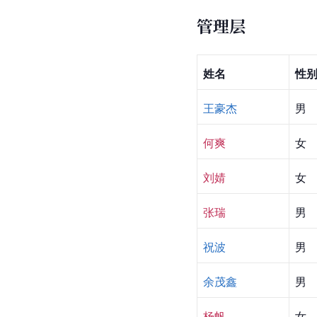
管理层
姓名
性
王豪杰
男
何爽
女
刘婧 
女
张瑞
男
祝波 
男
余茂鑫
男
杨帆
女