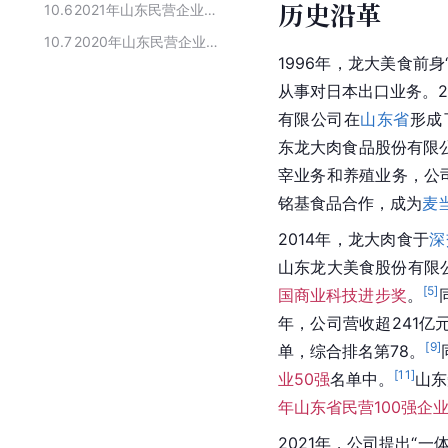
历史沿革
10.6
2021年山东民营企业100强名单
10.7
2020年山东民营企业100强榜单
1996年，龙大美食前
从事对日本出口业务。2
有限公司在
山东省
形成
东龙大肉食品股份有限
宰业务和养殖业务，公司
铭基食品合作，成为
麦
2014年，龙大肉食于
深
山东龙大美食股份有限公
[
5
]
国商业科技进步奖
。
年，公司营收超241亿
[
9
]
单，综合排名第78。
[
11
]
业50强
名单中。
山东
年山东省民营100强企
2021年，公司提出“