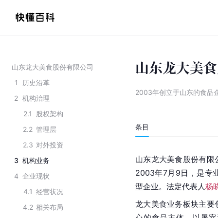
山东龙大美食
山东龙大美食股份有限公司
1
历史沿革
2003年创立于山东的食品
2
机构治理
2.1
股权架构
条目
2.2
管理层
2.3
对外投资
山东龙大美食股份有限
3
机构业务
2003年7月9日，是
4
企业现状
型企业。
法定代表人
杨
4.1
经营状况
龙大美食业务板块主要
4.2
相关布局
心的食品主体，以屠宰