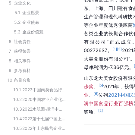
5
企业文化
东、上海、四川建有食
5.1
企业愿景
生产管理和现代科研技术
5.2
企业使命
等企业年度优秀供应商
5.3
企业价值观
各类企业的长期合作伙伴
6
社会责任
有限公司”正式成立
[
1
]
[
3
]
002726SZ。
202
7
获得荣誉
大美食股份有限公司”
8
相关事件
母净利润为-7.36亿元。
9
参考资料
山东龙大美食股份有限公
10
条目合集
[
5
]
步奖
。
2021年，获得
10.1
2023中国肉类食品行业先进企业公示名单
[
6
]
业
。
位列
2021中国
10.2
2020中国农业产业化龙头企业100强
润中国食品行业百强榜
10.3
2022水肌因·胡润中国食品行业百强榜单
[
2
]
奖项。
10.4
2022第十七届中国上市公司董事会金圆桌“优秀董事会奖”名单
10.5
2022年山东民营企业现代高效农业行业领军10强排行榜