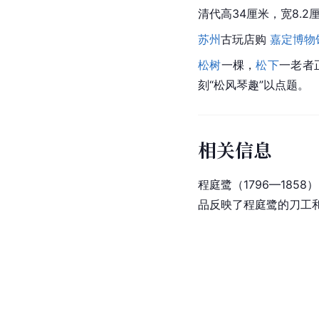
清代高34厘米，宽8.2
苏州
古玩店购 
嘉定博物
松树
一棵，
松下
一老者
刻“松风琴趣”以点题。
相关信息
程庭鹭（1796—185
品反映了程庭鹭的刀工