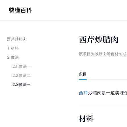
西芹炒腊肉
西芹炒腊肉
1
材料
该条目为
以腊肉等食材制成
2
做法
2.1
做法一
条目
2.2
做法二
2.3
做法三
西芹
炒腊肉是一道美味
材料