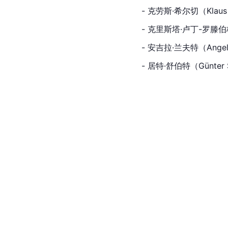
- 克劳斯·希尔切（Kla
- 克里斯塔·卢丁-罗滕伯格
- 安吉拉·兰夫特（Ange
- 居特·舒伯特（Günter