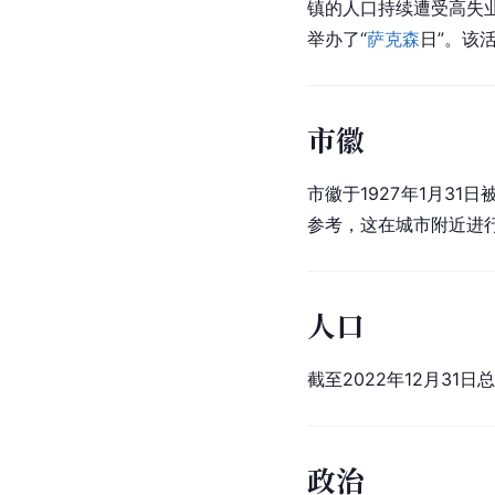
镇的人口持续遭受高失
举办了“
萨克森
日”。该
市徽
市徽于1927年1月3
参考，这在城市附近进
人口
截至2022年12月31日总
政治