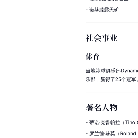
- 诺赫滕露天矿
社会事业
体育
当地冰球俱乐部Dynamo
乐部，赢得了25个冠军
著名人物
- 蒂诺·克鲁帕拉（Tin
- 罗兰德·赫莫（Rola