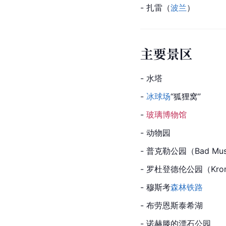
- 扎雷（
波兰
）
主要景区
- 水塔
- 
冰球场
“狐狸窝”
- 
玻璃博物馆
- 动物园
- 普克勒公园（Bad Mu
- 罗杜登德伦公园（Krom
- 穆斯考
森林铁路
- 布劳恩斯泰希湖
- 诺赫滕的漂石公园