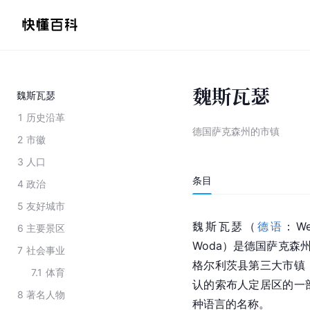
魏斯瓦瑟
魏斯瓦瑟
1
历史沿革
德国萨克森州的市镇
2
市徽
3
人口
条目
4
政治
5
友好城市
魏斯瓦瑟（
德语
：We
6
主要景区
Woda）是德国萨克森
7
社会事业
格尔利茨县第三大市镇
7.1
体育
认的索布人定居区的一
8
著名人物
种语言的名称。