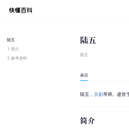
陆五
陆五
1
简介
陆五
2
参考资料
条目
陆五，
京剧
琴师。逝世于
简介