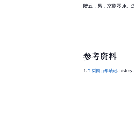
陆五，男，京剧琴师。逝
参
考
资
料
1.
梨园百年琐记
.
history