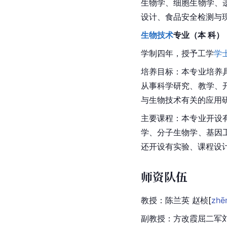
生物学、细胞生物学、
设计、食品安全检测与
生物技术
专业（本 科）
学制四年，授予工学
学
培养目标：本专业培养
从事科学研究、教学、
与生物技术有关的应用
主要课程：本专业开设
学、分子生物学、基因
还开设有实验、课程设
师资队伍
教授：
陈兰英
赵
桢
[
zhē
副教授：方改霞屈二军刘俊