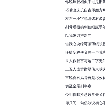
你说眉眼相似不过是旧
巧嘴改珠玑自古厚颜方
左右一小字也谢诸君多
剔骨嚼根挑刺佐细腻手
以我陈词拼新句
借我心尖绿可泼薄纸筑
狂徒妄称侠义嗤一声荒
世人作眼盲写这二字无
三五人成群凿壁借来明
言说喜君风骨自是尽效
切至全尾剖半章
今明偷暗抢悉数拿去又
却只问一句仍敢说初心