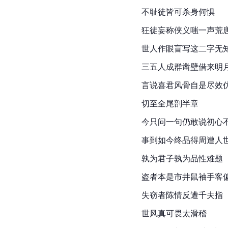
不耻徒皆可杀身何惧
狂徒妄称侠义嗤一声荒
世人作眼盲写这二字无
三五人成群凿壁借来明
言说喜君风骨自是尽效
切至全尾剖半章
今只问一句仍敢说初心
事到如今终品得周遭人
孰为君子孰为品性难题
盗者本是市井鼠袖手客
失窃者
陈情
反遭千夫指
世风真可畏太滑稽