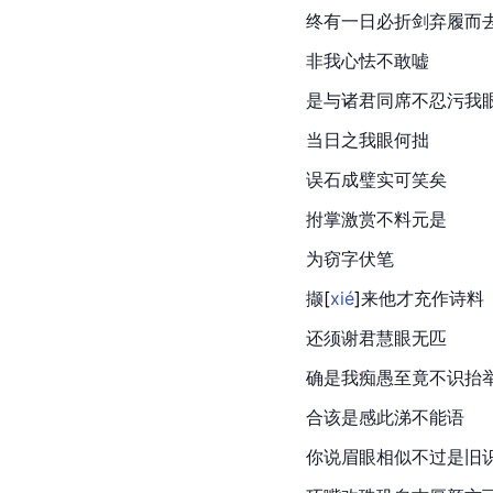
终有一日必折剑弃履而
非我心怯不敢嘘
是与诸君同席不忍污我
当日之我眼何拙
误石成璧实可笑矣
拊掌激赏不料元是
为窃字伏笔
撷
[
xié
]
来他才充作诗料
还须谢君慧眼无匹
确是我痴愚至竟不识抬
合该是感此涕不能语
你说眉眼相似不过是旧