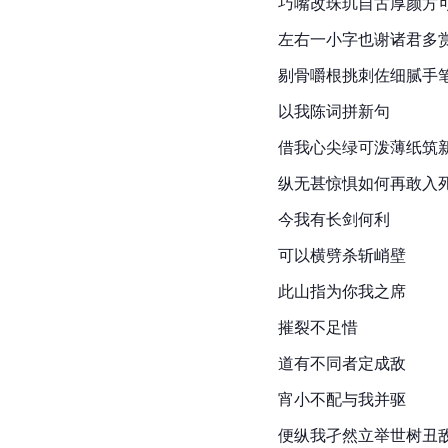
巧嘴改珠玑自古厚颜方
左右一小字也谢诸君多
剔骨嚼根挑刺佐细腻手
以我陈词拼新句
借我心尖绿可泼薄纸
筑
纵无甚惊惧如何再敢入
今我有长剑何利
可以横劈杀斩峭壁
此山指为你我之席
摧裂不足惜
道有不同者定成敌
宵小不配与我并驱
便纵我孑然立举世树丑