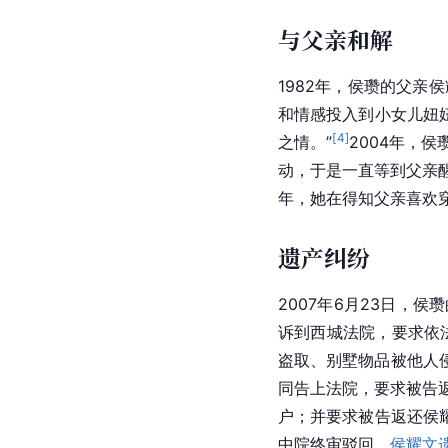
与父亲和解
1982年，侯瓒的父亲
和情感投入到小女儿妞
[
4
]
之情。”
2004年，
动，于是一直等到父亲醒
年，她在得知父亲喜欢穿
遗产纠纷
2007年6月23日，
诉到西城法院，要求依
盗取、别墅物品被他人
同告上法院，要求被告
户；并要求被告返还侯
中院终审驳回。
侯耀文