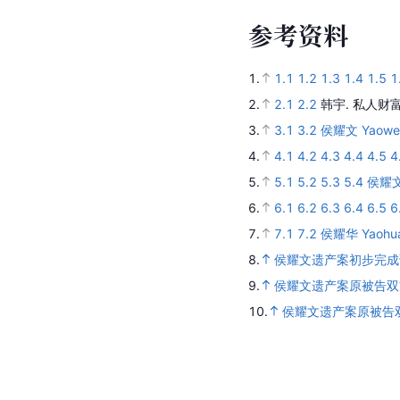
参
考
资
料
1.
1.1
1.2
1.3
1.4
1.5
1
2.
2.1
2.2
韩宇.
私人财
3.
3.1
3.2
侯耀文 Yaowe
4.
4.1
4.2
4.3
4.4
4.5
4
5.
5.1
5.2
5.3
5.4
侯耀
6.
6.1
6.2
6.3
6.4
6.5
6
7.
7.1
7.2
侯耀华 Yaohua
8.
侯耀文遗产案初步完成
9.
侯耀文遗产案原被告双
10.
侯耀文遗产案原被告