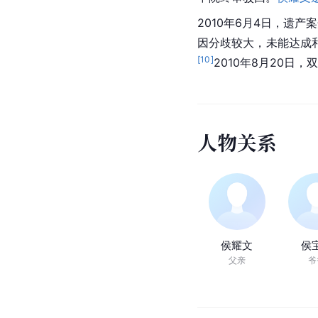
2010年6月4日，遗
因分歧较大，未能达成
[
10
]
2010年8月20日
人
物
关
系
侯耀文
侯
父亲
爷