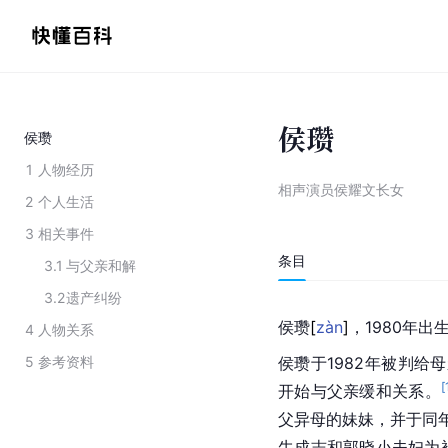
侯瓒
侯瓒
1
人物经历
相声演员侯耀文长女
2
个人生活
3
相关事件
条目
3.1
与父亲和解
3.2
遗产纠纷
侯
瓒
[
zàn
]
，1980年
4
人物关系
5
参考资料
侯瓒于1982年被判给
[
开始与父亲缓和关系。
父异母的妹妹，并于同
牛成志
和
郭晓小
夫妇为