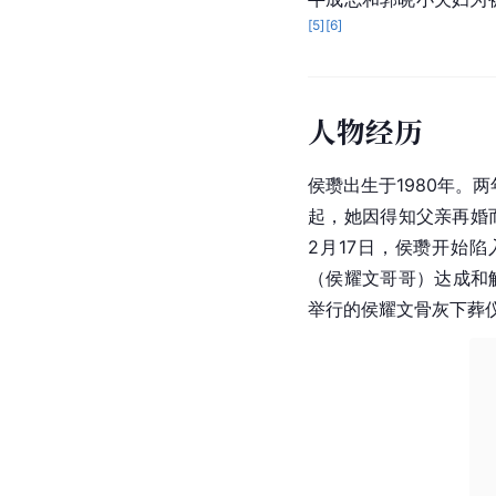
[
5
]
[
6
]
人物经历
侯瓒出生于1980年。
起，她因得知父亲再婚
2月17日，侯瓒开始陷
（侯耀文哥哥）达成和
举行的侯耀文骨灰下葬