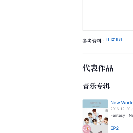
[
1
]
[
21
]
[
3
]
参考资料：
代表作品
音乐专辑
New Worl
2016-12-20
Fantasy
N
EP2