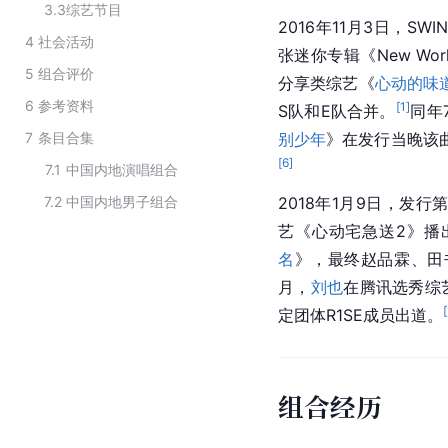
3.3
综艺节目
2016年11月3日，SWI
4
社会活动
张迷你专辑《New Wor
5
组合评价
分享类综艺《
心动的味
6
参考资料
[
1
]
S队和E队合并。
同年
7
条目合集
别少年
》在发行当晚该
[
6
]
7.1
中国内地演唱组合
7.2
中国内地男子组合
2018年1月9日，发行
艺《心动宅急送2》播
名
》，最终赵品霖、田书臣
月，
刘也
在腾讯选秀综
[
定团体R1SE成员出道。
组合经历