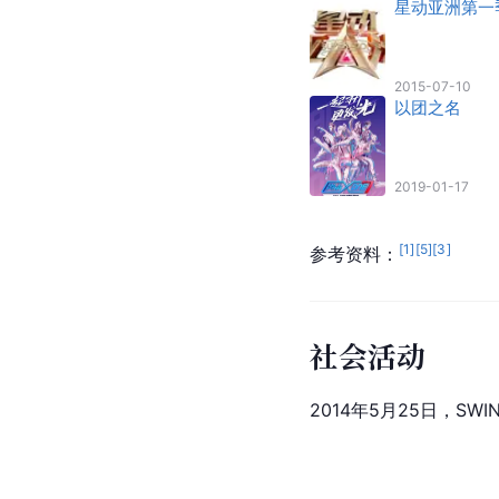
星动亚洲第一
2015-07-10
以团之名
2019-01-17
[
1
]
[
5
]
[
3
]
参考资料：
社会活动
2014年5月25日，