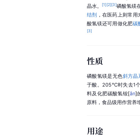
[
1
]
[
2
]
[
3
]
晶水。
磷酸氢镁
结剂
，在医药上则常用
酸氢镁还可用做化肥
碳
[
3
]
性质
磷酸氢镁是无色
斜方晶
于酸。205℃时失去1
料及化肥
碳酸氢
铵
[
ǎn
]
原料，食品级用作营养
用途