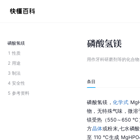
磷酸氢镁
磷酸氢镁
1
性质
用作牙科研磨剂等的化合物
2
用途
3
制法
条目
4
安全性
5
参考资料
磷酸氢镁，
化学式
 M
物，无特殊气味，微溶于
镁受热（550～650 °
方
晶体
或粉末,七水磷酸
至 110 °C生成 MgHP