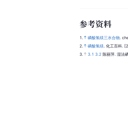
参
考
资
料
1.
磷酸氢镁三水合物
.
ch
2.
磷酸氢镁
.
化工百科.
[
3.
3.1
3.2
陈丽萍.
湿法