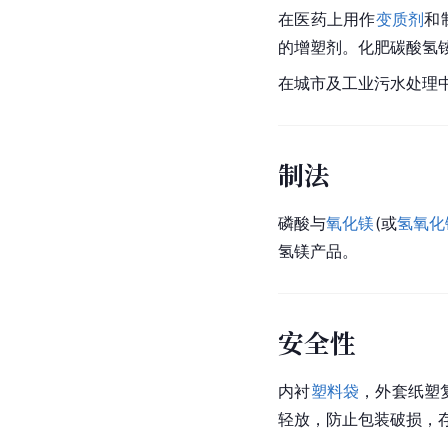
在医药上用作
变质剂
和
的增塑剂。化肥碳酸氢
在城市及工业污水处理
制法
磷酸与
氧化镁
(或
氢氧化
氢镁产品。
安全性
内衬
塑料袋
，外套纸塑
轻放，防止包装破损，