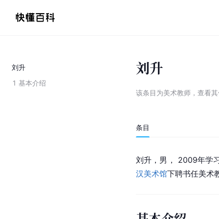
刘升
刘升
1
基本介绍
该条目为
美术教师
，
查看
其
条目
刘升，男， 2009年学
汉美术馆
下聘书任美术
基本介绍