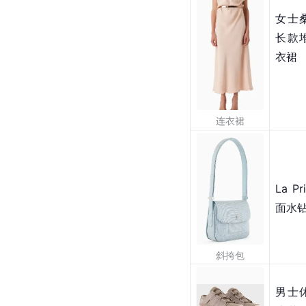
女士
长款
衣裙
连衣裙
La 
面水
斜挎包
男士