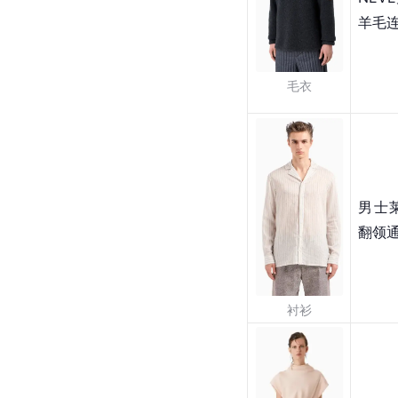
羊毛
毛衣
男士
翻领
衬衫