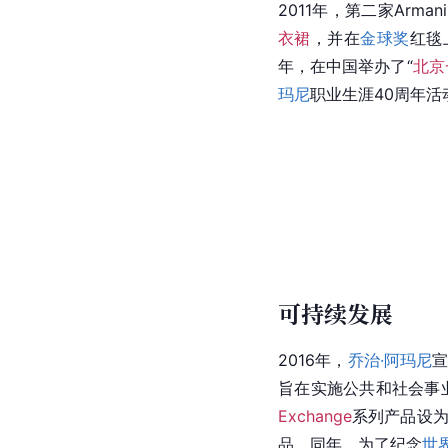
2011年，第二家Arma
衣裙
，并在
金球奖
红毯
年，在中国举办了“
北京
玛尼
职业生涯40周年活
可持续发展
2016年，
乔治·阿玛尼
旨在实施公共和社会事业项
Exchange
系列产品设为
品。同年，为了纪念
世