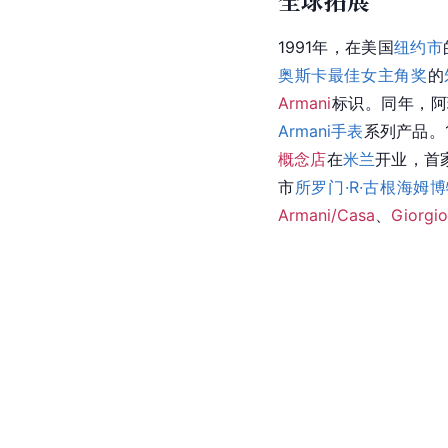
全球拓展
1991年，在美国
纽约市
奥斯卡最佳女主角奖
的
Armani
标识。同年，阿
Armani手表
系列产品。
概念店
在
米兰
开业，首
市
所罗门·R·古根海姆
Armani/Casa
、
Giorgi