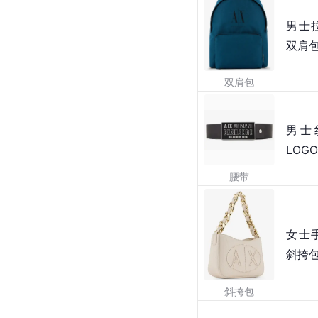
男士
双肩
双肩包
男士
LOG
腰带
女士
斜挎
斜挎包