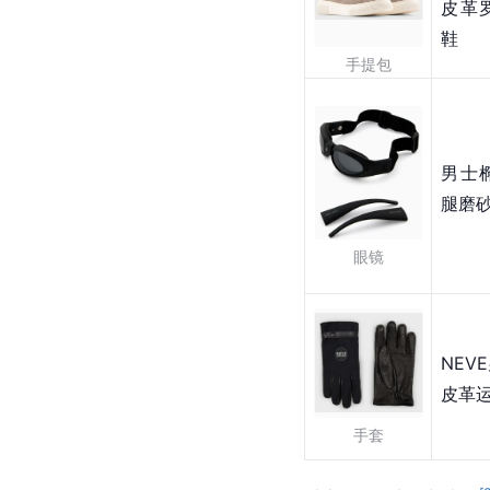
皮革
鞋
手提包
男士
腿磨
眼镜
NEV
皮革
手套