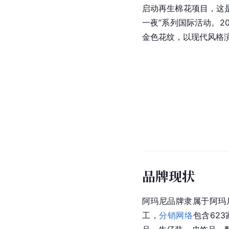
启动再生棉花项目，这是
一夜”系列国际活动。2
金色花纹，以现代风格
品牌现状
阿玛尼品牌隶属于阿玛尼集
工，
分销网络
包含62