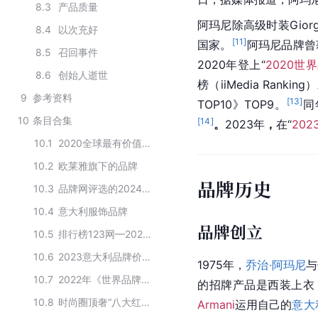
8.3
产品质量
阿玛尼除高级时装Gior
8.4
以次充好
[
11
]
国家。
阿玛尼品牌曾
8.5
召回事件
2020年登上“
2020世
8.6
创始人逝世
榜（iiMedia Ran
9
参考资料
[
13
]
TOP10》TOP9。
同
10
条目合集
[
14
]
。
2023年
，
在“
20
10.1
2020全球最有价值的50个服饰品牌
10.2
欧莱雅旗下的品牌
品牌历史
10.3
品牌网评选的2024年针扣皮带十大品牌
10.4
意大利服饰品牌
品牌创立
10.5
排行榜123网—2024年7月香根草香水品牌榜
10.6
2023意大利品牌价值前32强
1975年，
乔治·阿玛尼
与
10.7
2022年《世界品牌500强》意大利品牌榜
的招牌产品是西装上衣
10.8
时尚圈顶奢“八大红血”品牌
Armani
运用自己的
意大