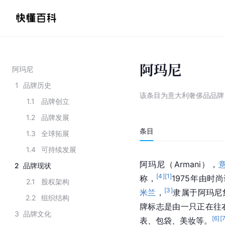
阿玛尼
阿玛尼
1
品牌历史
该条目为
意大利奢侈品品牌
1.1
品牌创立
1.2
品牌发展
条目
1.3
全球拓展
1.4
可持续发展
阿玛尼（Armani），
2
品牌现状
[
4
]
[
1
]
称，
1975年由时
2.1
股权架构
[
3
]
米兰
，
隶属于阿玛尼集
2.2
组织结构
牌标志是由一只正在往
3
品牌文化
[
6
]
[
表、包袋、美妆等。