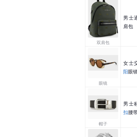
男士
肩包
双肩包
女士
阳
眼
眼镜
男士
扣
腰
帽子