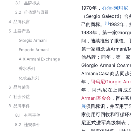
3.1
品牌标志
1970年，
乔治·阿玛尼
3.2
价值观与愿景
（Sergio Galeott
4
品牌代言
[
1
]
己的商标。
1982年，
5
主要产品
1983年，第一家Giorg
Giorgio Armani
间，陆续推出了眼镜、
第一家概念店Armani/M
Emporio Armani
他品牌；同年，第一家Arm
A|X Armani Exchange
Giorgio Armani Cos
香水系列
Armani/Casa商
化妆品系列
年，
阿玛尼Giorgio Arm
6
品牌荣誉
年，阿玛尼在上海成
7
社会公益
Armani基金会
，旨在实
8
品牌事件
展
项目标识，并应用于
家使用可回收和可循环材
8.1
有害事件
尼正式进军高级制表，
8.2
违规事件
日，据媒体报道，阿玛尼