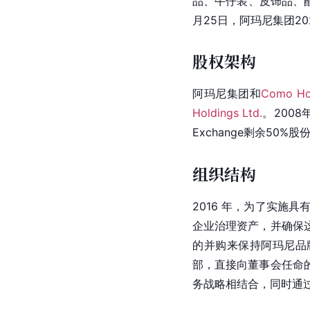
品、牛仔装、皮饰品、
月25日，阿玛尼集团20
股权架构
阿玛尼集团和
Como Hol
Holdings Ltd.
。200
Exchange剩余50
组织结构
2016 年，为了实施
企业治理资产，并确保
的并购来保持阿玛尼品
部，直接向董事会任命
务战略相结合，同时通