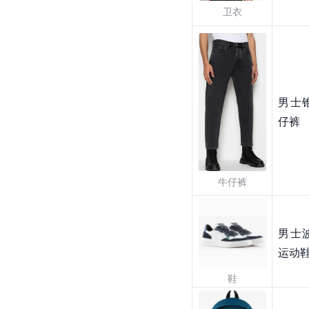
卫衣
男士
仔裤
牛仔裤
男士
运动
鞋