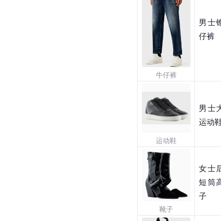
男士
仔裤
牛仔裤
男士
运动
运动鞋
女士
短筒
子
靴子