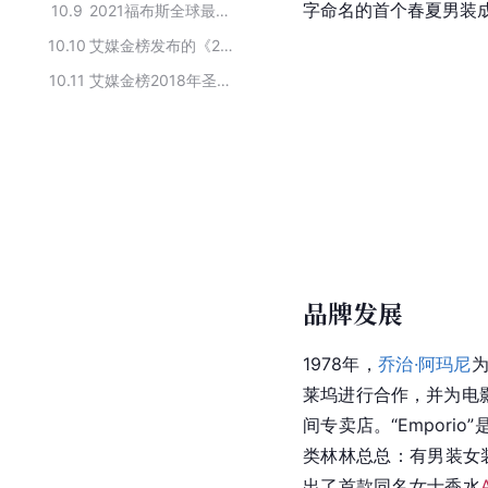
字命名的首个春夏男装成
10.9
2021福布斯全球最佳雇主TOP100
10.10
艾媒金榜发布的《2018圣诞节·口红品牌排行榜》TOP10品牌
10.11
艾媒金榜2018年圣诞节·口红品牌排行榜TOP10
品牌发展
1978年，
乔治·阿玛尼
莱坞进行合作，并为电影《
间专卖店。“Emporio
类林林总总：有男装女
出了首款同名女士香水