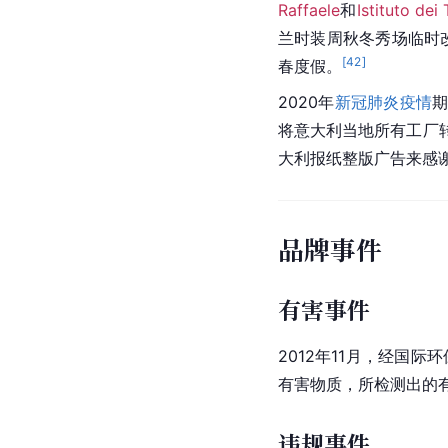
Raffaele
和
Istituto dei
兰时装周秋冬秀场临时改
[
42
]
春度假。
2020年
新冠肺炎疫情
期
将意大利当地所有工厂
大利报纸整版广告来感
品牌事件
有害事件
2012年11月，经国
有害物质，所检测出的
违规事件