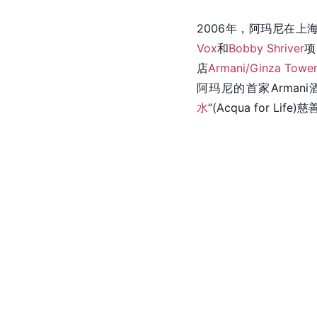
2006年，阿玛尼在上
Vox
和
Bobby Shriver
项
店
Armani/Ginza Towe
阿玛尼的首家Armani
水
”(Acqua for Li