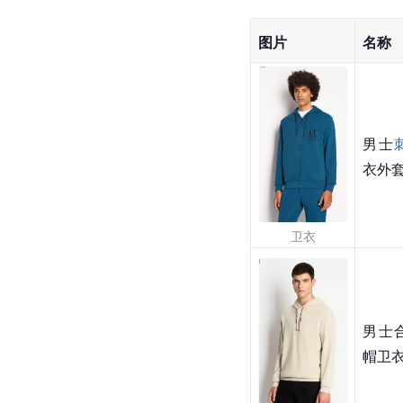
图片
名称
男士
衣外
卫衣
男士
帽卫