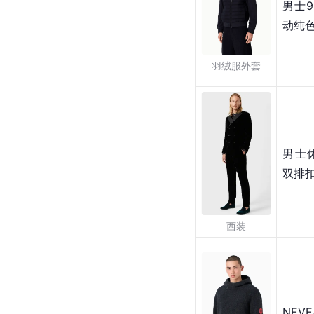
男士
动纯
羽绒服外套
男士
双排
西装
NEV