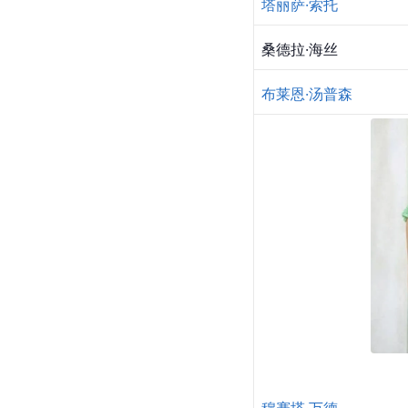
塔丽萨·索托
桑德拉·海丝
布莱恩·汤普森
穆赛塔·万德