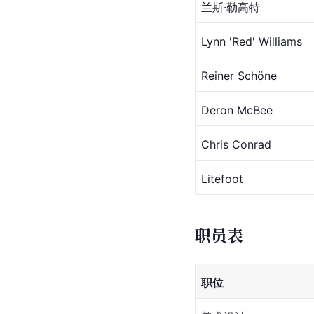
兰斯·勒高特
Lynn
 'Red' Williams
Reiner Schöne
Deron McBee
Chris Conrad
Litefoot
职员表
职位