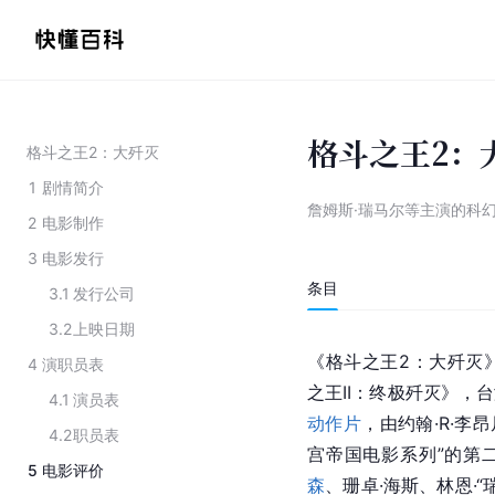
格斗之王2：
格斗之王2：大歼灭
1
剧情简介
詹姆斯·瑞马尔等主演的科
2
电影制作
3
电影发行
条目
3.1
发行公司
3.2
上映日期
《格斗之王2：大歼灭
4
演职员表
之王II：终极歼灭》，
4.1
演员表
动作片
，由约翰·R·李
4.2
职员表
宫帝国电影系列”的第
5
电影评价
森
、珊卓·海斯、林恩·“