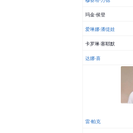
玛金·侯登
爱琳娜·潘缇娃
卡罗琳·塞耶默
达娜·喜
雷·帕克