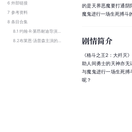
6
外部链接
的是天界恶魔要打通阴
7
参考资料
魔鬼进行一场生死搏斗
8
条目合集
8.1
约翰·R·莱昂耐迪导演的作品
剧情简介
8.2
布莱恩·汤普森主演的电影
《格斗之王2：大歼灭
助人间勇士的天神亦无
与魔鬼进行一场生死搏
呢？