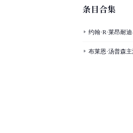
条
目
合
集
约翰·R·莱昂耐
布莱恩·汤普森