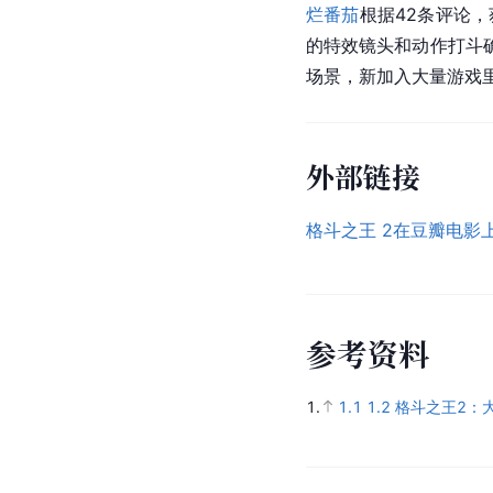
烂番茄
根据42条评论，
的特效镜头和动作打斗
场景，新加入大量游戏
外部链接
格斗之王 2在豆瓣电影
参
考
资
料
1.
1.1
1.2
格斗之王2：大歼