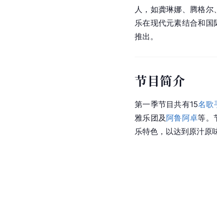
人，如龚琳娜、腾格尔
乐在现代元素结合和国
推出。
节目简介
第一季节目共有15
名歌
雅乐团
及
阿鲁阿卓
等。
乐特色，以达到原汁原