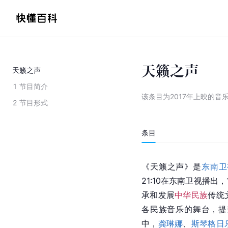
天籁之声
天籁之声
1
节目简介
该条目为
2017年上映的音
2
节目形式
条目
《天籁之声》是
东南卫
21:10在东南卫视播出，
承和发展
中华民族
传统
各民族音乐的舞台，提
中，
龚琳娜
、
斯琴格日