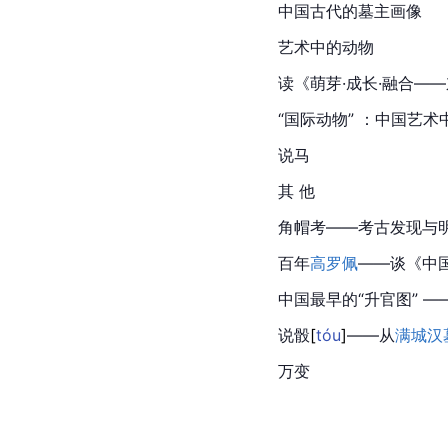
中国古代的墓主画像
艺术中的动物
读《萌芽·成长·融合—
“国际动物” ：中国艺
说马
其 他
角帽考——考古发现与
百年
高罗佩
——谈《
中
中国最早的“升官图” 
说
骰
[
tóu
]
——从
满城汉
万变