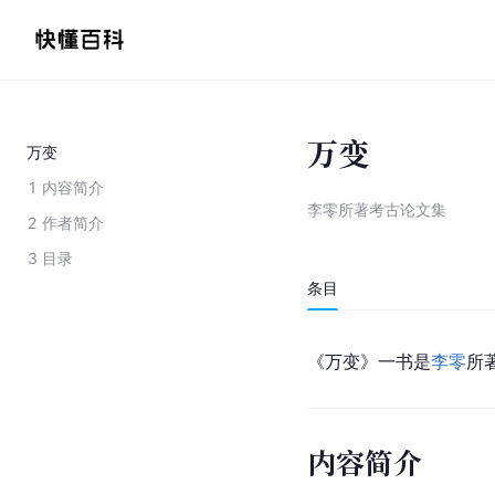
万变
万变
1
内容简介
李零所著考古论文集
2
作者简介
3
目录
条目
《万变》一书是
李零
所
内容简介