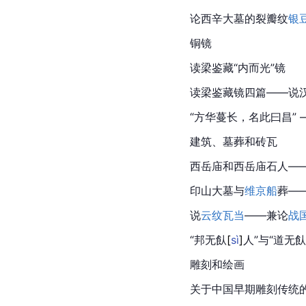
论西辛大墓的裂瓣纹
银
铜镜
读梁鉴藏“内而光”镜
读梁鉴藏镜四篇——说
“方华蔓长，名此曰昌” 
建筑、墓葬和砖瓦
西岳庙和西岳庙石人—
印山大墓与
维京船
葬—
说
云纹瓦当
——兼论
战
“邦无
飤
[
sì
]
人”与“道无飤
雕刻和绘画
关于中国早期雕刻传统