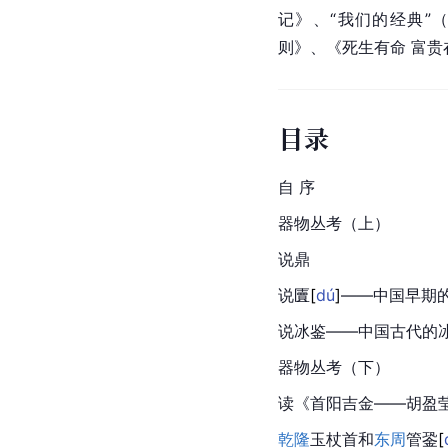
记》、“我们的经典”
则》、《死生有命 富贵
目录
自 序
器物丛考（上）
说鼎
说
匵
[
dú
]
——中国早期
说冰鉴——中国古代的
器物丛考（下）
读《首阳吉金——胡盈
乾隆
玉杖首和
东周
管
銎
[