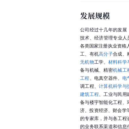
发展规模
公司经过十几年的发展
技术、经济管理专业人员
各类国家注册执业资格人
工、有机
高分子
合成、
无机物
工学、
材料科学
备与机械、精密
机械工
工程
、电真空器件、
电
调工程、
计算机科学与
建筑工程
、工业与民用
备与楼宇智能化工程、
济、投资经济、财会学
的专家库，并与各工程
的业务联系渠道和信息