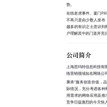
势。
在纸老虎事件、厦门P
不再只是由少数人发布
越多的有识之士意识到
户理解其中的门道并充
公司简介
上海思玛特信息科技有
络营销领域知名网络公
秉承“服务创造价值，
际情况，充分考虑各种
用需求的
网络应用
及推
竞争日益激烈的今天快