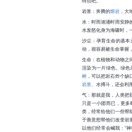
特点吧。
岩浆：奔腾的
熔岩
，大
水：时而汹涌时而安静
水发怒化身为海啸时，
沙尘：孕育生命的基本
动，很容易被生命掌握
生命：在植物和动物之
渲染为一片绿色。绿色
树
，可以把岩石炸个缺
岩浆
、水搏斗，还会利
气：那就是我，人类把
只是一小团而已，更多
类，经常给他们一些帮
于善意想帮他们改变岩
以他们经常会喊我：“