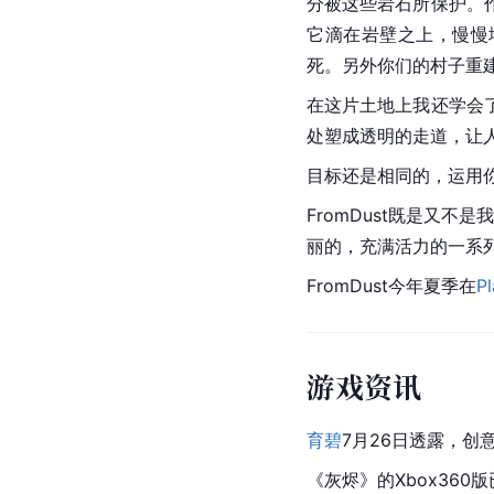
分被这些岩石所保护。
它滴在岩壁之上，慢慢
死。另外你们的村子重
在这片土地上我还学会
处塑成透明的走道，让
目标还是相同的，运用
FromDust既是又
丽的，充满活力的一系
FromDust今年夏季在
Pl
游戏资讯
育碧
7月26日透露，创
《灰烬》的Xbox360