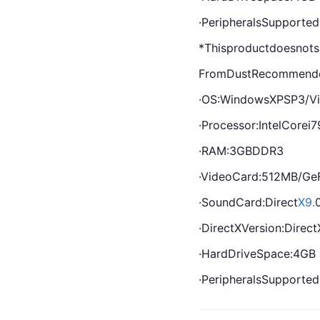
·PeripheralsSupported
*Thisproductdoesnots
FromDustRecommende
·OS:WindowsXPSP3/V
·Processor:
Intel
Corei7
·RAM:3GBDDR3
·VideoCard:512MB/Ge
·SoundCard:Direct
X9.
·DirectXVersion:Direc
·HardDriveSpace:4GB
·PeripheralsSupporte