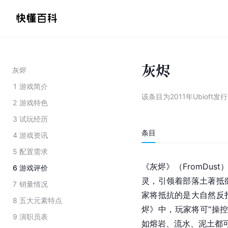
灰烬
灰烬
1
游戏简介
该条目为
2011年Ubioft
2
游戏特色
3
试玩经历
条目
4
游戏资讯
5
配置需求
《灰烬》（FromDust
6
游戏评价
灵，引领着部落土著抵
7
销量情况
家将抵抗的是大自然反
8
五大元素特点
烬》中，玩家将可“操
9
演职员表
如熔岩、流水、泥土都