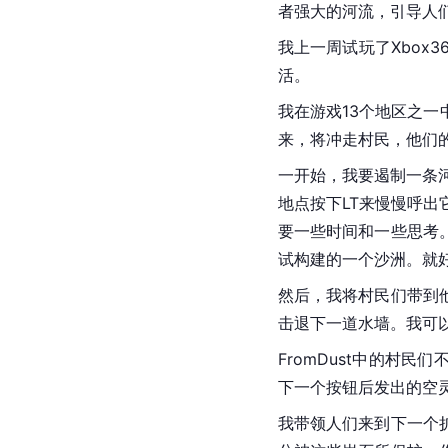
者强大的河流，引导人
我上一周试玩了Xbox3
活。
我在游戏13个地区之
来，将冲走村民，他们
一开始，我要遏制一条
地点按下LT来慢慢呼
要一些时间和一些思考
试构建的一个
沙洲
。就
然后，我将村民们带到
击退下一道水墙。我可
FromDust中的村
下一个按钮后发出的空
我带领人们来到下一个