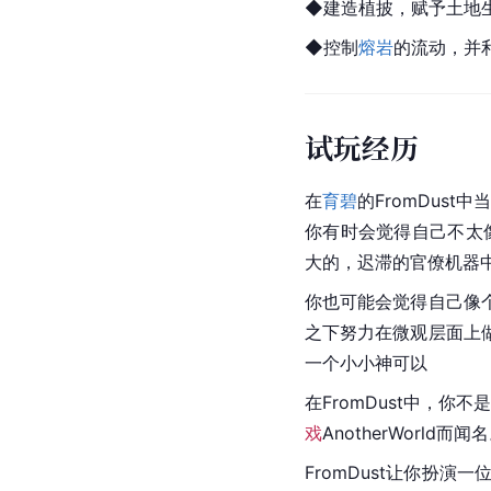
◆建造植披，赋予土地
◆控制
熔岩
的流动，并
试玩经历
在
育碧
的FromDus
你有时会觉得自己不太
大的，迟滞的官僚机器
你也可能会觉得自己像
之下努力在微观层面上
一个小小神可以
在FromDust中，
戏
AnotherWor
FromDust让你扮演一