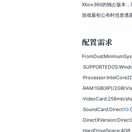
Xbox360的独占版
游戏最初公布时也曾透
配置需求
FromDustMinimumSys
·SUPPORTEDOS:Windo
·Processor:IntelCore2
·RAM:1GB(XP)/2GB(Vis
·VideoCard:256mb/sh
·SoundCard:Direct
X9.
·DirectXVersion:Direc
·HardDrive
Space
:4GB