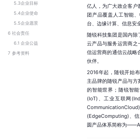
5.3
企业目标
亿人，为广大政企客户
5.4
企业使命
团产品覆盖人工智能、
5.5
企业愿景
台、边缘计算、
信息安
6
社会责任
随锐科技集团是国内除
6.1
企业公益
云产品与服务运营商之
信运营商的通信云战略
7
参考资料
伙伴。
2016年起，随锐开始布局
主品牌的随锐产品与方
的智能世界；随锐智能
(IoT)、工业互联网(Ind
CommunicationClo
(EdgeComputing)、
信
圆产品体系简称为——AI