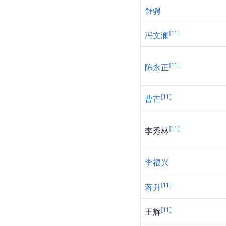
舒骋
[
11
]
冯文澜
[
11
]
陈永正
[
11
]
曹芒
[
11
]
李秀林
李福兴
[
11
]
蒋升
[
11
]
王辉