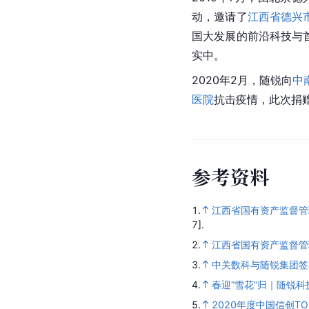
动，邀请了
江西省
德兴
国大发展的前沿科技与
实中。
2020年2月，随锐向
中
医院
抗击疫情，此次捐赠
参
考
资
料
1.
江西省国有资产监督管
7].
2.
江西省国有资产监督管
3.
中关数科与随锐集团签
4.
春迎“雪花”归｜随锐
5.
2020年度中国信创TO