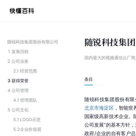
随锐科技集团
随锐科技集团股份有限公司
1
发展历程
国内最大的视频通信云厂商
2
公司业务
2.1
经营范围
条目
3
获得荣誉
4
公司管理
随锐科技集团股份有限公司（
4.1
管理团队
北京市海淀区
，智能世界建设
5
公司文化
国家级高新技术企业。
5.1
LOGO示意
公司发展”的基本方针
5.2
企业价值观
政府/企业的自有客户总