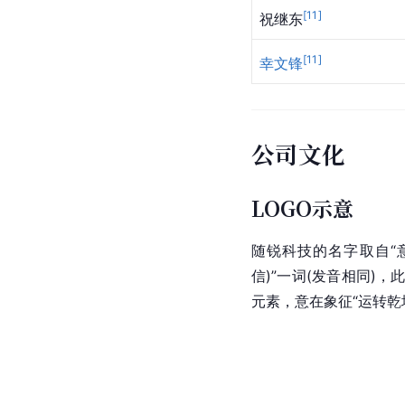
[
11
]
祝继东
[
11
]
幸文锋
公司文化
LOGO示意
随锐科技的名字取自“
信)”一词(发音相同)
元素，意在象征“运转乾