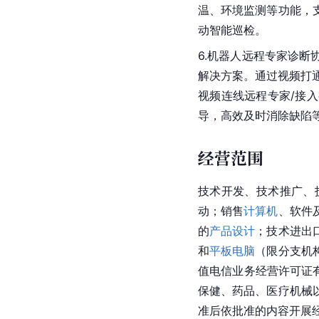
温、环境监测等功能，
动智能巡检。
6.机器人远程专家诊断
解决方案。通过视频打
视频连线远程专家/接
导，高效及时消除缺陷
经营范围
技术开发、技术推广、
动；销售
计算机
、软件
的
产品设计
；技术进出
和
平板电脑
（限分支机
值电信业务经营许可证有
保健、药品、医疗机械
准后依批准的内容开展