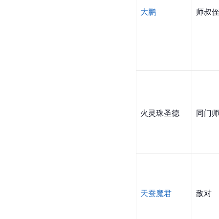
大鹏
师叔
火灵珠圣德
同门
天蚕魔君
敌对