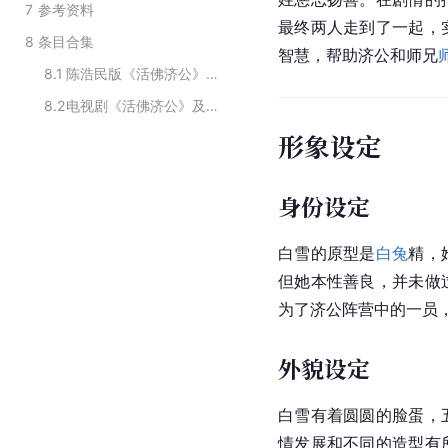
7
参考资料
最终两人走到了一起，
8
条目合集
智慧，帮助济公和师兄
8.1
陈浩民版《活佛济公》中的主要人物
8.2
电视剧《活佛济公》及衍生作品中的角色
形象设定
身份设定
白雪的原型是
白兔
精，
但她本性善良，并未做
为了济公阵营中的一员
外貌设定
白雪有着圆圆的脸蛋，
情发展和不同的造型有