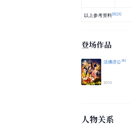
[
6
]
[
3
]
以上参考资料
登场作品
[
6
]
活佛济公
2010
人
物
关
系