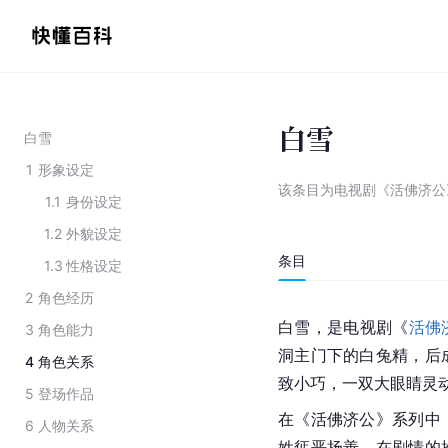
白雪
白雪
1
形象设定
该条目为
电视剧《活佛济公
1.1
身份设定
1.2
外貌设定
条目
1.3
性格设定
2
角色经历
白雪，是电视剧《
活佛
3
角色能力
洞主门下的白兔精，后
4
角色关系
致小巧，一双大眼睛灵
5
登场作品
在《活佛济公》系列中
6
人物关系
姓惩恶扬善。在剧情的