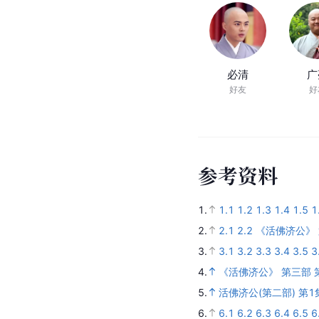
必清
广
好友
好
参
考
资
料
1.
1.1
1.2
1.3
1.4
1.5
1
2.
2.1
2.2
《活佛济公》 
3.
3.1
3.2
3.3
3.4
3.5
3
4.
《活佛济公》 第三部 
5.
活佛济公(第二部) 第1
6.
6.1
6.2
6.3
6.4
6.5
6