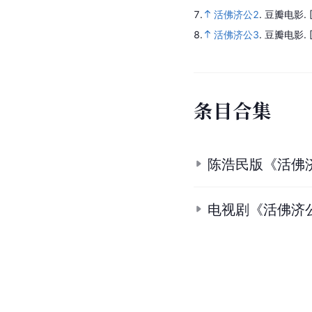
7.
活佛济公2
.
豆瓣电影.
8.
活佛济公3
.
豆瓣电影.
条
目
合
集
陈浩民版《活佛
电视剧《活佛济