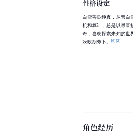
性格设定
白雪善良纯真，尽管白
机和算计，总是以最直
奇，喜欢探索未知的世
[
6
]
[
3
]
欢吃胡萝卜。
角色经历