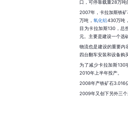
口，可停靠载重28万吨
2007年，卡拉加斯铁
万吨，
氧化铝
430万吨
目为卡拉加斯130，总
元。主要是建设一个选
物流也是建设的重要内容
四台翻车安装和设备购
为了减少卡拉加斯13
2010年上半年投产。
2008年产铁矿石3.01
2009年又创下另外三