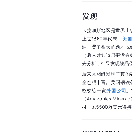
发现
卡拉加斯地区是世界上
上世纪60年代末，
美
油，费了很大的劲才找
（后来才知道只要没有
去分析，结果发现铁品位
后来又相继发现了其他
金也很丰富。美国钢铁
权交给一家
外国公司
。
（Amazonias Miner
司，以5500万美元将