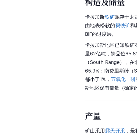
构造及储量
卡拉加斯
铁矿
赋存于太古
由地表松软的
褐铁矿
和
BIF
的过度层。
卡拉加斯地区已知铁矿石储
量62亿吨，铁品位65.8
（South Range）
65.9%；南费里斯岭（S
都小于1%，
五氧化二磷
斯地区保有储量（确定的
产量
矿山采用
露天开采
，最