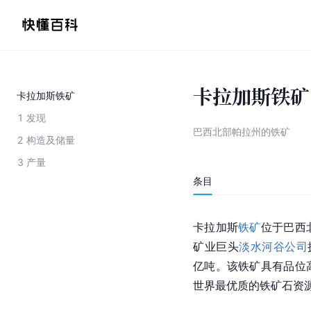
卡拉加斯铁矿
卡拉加斯铁矿
1
发现
巴西北部帕拉州的铁矿
2
构造及储量
3
产量
条目
卡拉加斯
铁矿
位于巴西
矿业巨头
淡水河谷公司
亿吨。该铁矿具有品位
世界最优质的铁矿石资