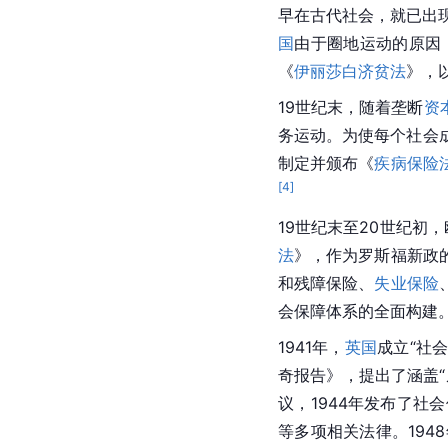
早在古代社会，就已出
国
由于圈地运动的原因
《
伊丽莎白济贫法
》，
19世纪末，随着垄断
资
务运动。为使每个社会
制定并颁布《
疾病保险
[
4
]
19世纪末至20世纪初
法
》，作为罗斯福新政
和残障保险、
失业保险
会保障体系的全面构建
1941年，
英国
成立“社
奇报告》，提出了涵盖
议，1944年发布了
等多项相关法律。19