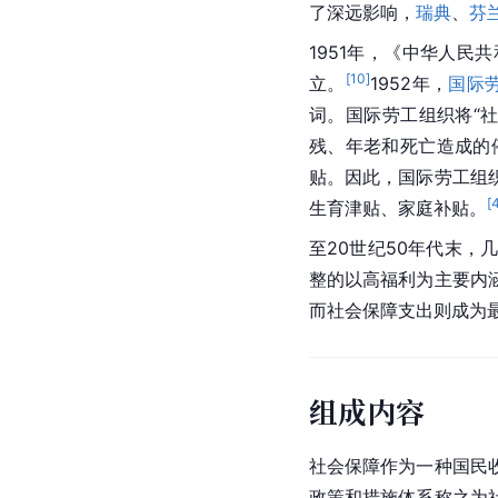
了深远影响，
瑞典
、
芬
1951年，《中华人民
[
10
]
立。
1952年，
国际
词。国际劳工组织将“
残、年老和死亡造成的
贴。因此，国际劳工组
[
生育津贴、家庭补贴。
至20世纪50年代末，
整的以高福利为主要内
而社会保障支出则成为
组成内容
社会保障作为一种国民
政策和措施体系称之为