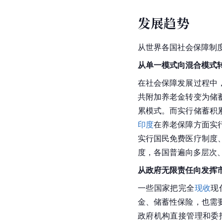
发展趋势
从世界各国社会保障制
从单一模式向混合模式
在社会保障发展过程中
共附加养老金转变为储
累模式。而实行储蓄积
印度
在养老保障方面实
实行国民免费医疗制度
度，各国普遍向多层次
从政府无限责任向发挥
一些国家把完全
现收
现
金、储蓄性保险，也需
政府机构直接管理和委