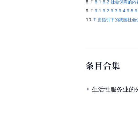
8.
8.1
8.2
社会保障的内
9.
9.1
9.2
9.3
9.4
9.5
9
10.
党指引下的我国社会
条
目
合
集
生活性服务业的