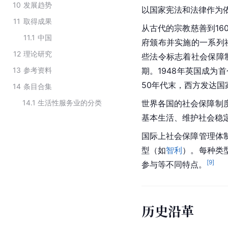
10
发展趋势
以国家宪法和法律作为
11
取得成果
从古代的宗教慈善到160
11.1
中国
府颁布并实施的一系列
12
理论研究
些法令标志着社会保障
13
参考资料
期。1948年英国成为首
50年代末，西方发达
14
条目合集
14.1
生活性服务业的分类
世界各国的社会保障制
基本生活、维护社会稳
国际上社会保障管理体
型（如
智利
）。每种类
[
9
]
参与等不同特点。
历史沿革