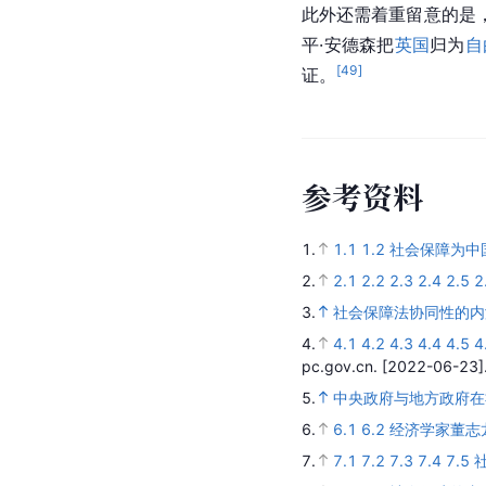
此外还需着重留意的是
平·安德森把
英国
归为
自
[
49
]
证。
参
考
资
料
1.
1.1
1.2
社会保障为中
2.
2.1
2.2
2.3
2.4
2.5
2
3.
社会保障法协同性的内
4.
4.1
4.2
4.3
4.4
4.5
4
pc.gov.cn.
[2022-06-23]
5.
中央政府与地方政府在
6.
6.1
6.2
经济学家董志
7.
7.1
7.2
7.3
7.4
7.5