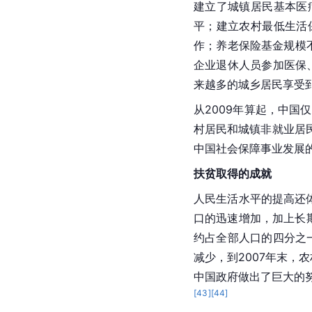
建立了城镇居民基本
医
平；建立农村最低生活
作；养老保险基金规模
企业退休人员参加医保
来越多的城乡居民享受
从2009年算起，中国
村居民和城镇非就业居
中国社会保障事业发展
扶贫取得的成就
人民生活水平的提高还
口的迅速增加，加上长期
约占全部人口的四分之
减少，到2007年末，农
中国
政府做出了巨大的
[
43
]
[
44
]