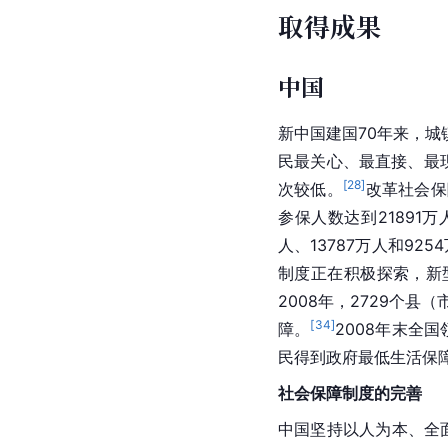
取得成果
中国
新中国建国70年来，
民最关心、最直接、最
[
28
]
次较低。
改革社会保
参保人数达到21891万
人、13787万人和925
制度正在积极探索，新
2008年，2729个县
[
34
]
障。
2008年末全国
民得到政府最低生活保
社会保障制度的完善
中国坚持以人为本、全