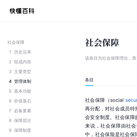
社会保障
社会保障
1
历史沿革
该条目为
社会保障理论
，
查
2
组成内容
3
主要类型
条目
4
管理体制
5
基本功能
社会保障（social 
secur
6
价值基石
再分配，对社会成员特
7
必备要素
会安全制度。社会保障
8
保障层次
来说，社会保障由社会
9
保障制度
中，社会保险是社会保