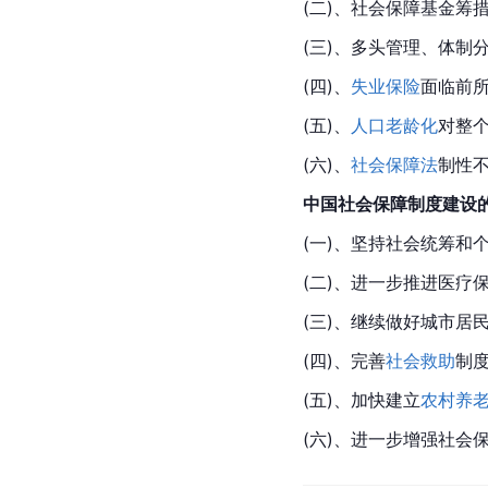
(二)、社会保障基金筹
(三)、多头管理、体制
(四)、
失业保险
面临前
(五)、
人口老龄化
对整
(六)、
社会保障法
制性
中国社会保障制度建设
(一)、坚持社会统筹和
(二)、进一步推进
医疗
(三)、继续做好城市居
(四)、完善
社会救助
制
(五)、加快建立
农村养
(六)、进一步增强社会