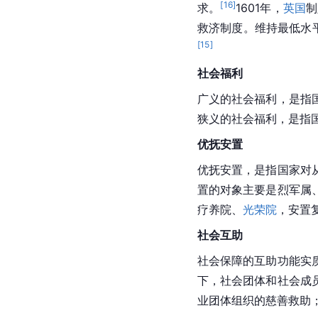
[
16
]
求。
1601年，
英国
制
救济制度。维持最低水
[
15
]
社会福利
广义的社会福利，是指
狭义的社会福利，是指
优抚安置
优抚安置，是指国家对
置的对象主要是烈军属
疗养院、
光荣院
，安置
社会互助
社会保障的互助功能实
下，社会团体和社会成
业团体组织的慈善救助