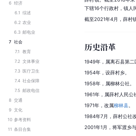
6
经济
下辖16个行政村，镇人
6.1
综述
截至2021年4月，薛村镇
6.2
农业
6.3
邮电业
7
社会
历史沿革
7.1
教育
7.2
文体事业
1949年，属离石县第二
7.3
医疗卫生
1954年，设薛村乡。
7.4
社会保障
1958年，属柳林公社。
7.5
邮政电信
1961年，属薛村人民公
8
交通
1971年，改属
柳林县
。
9
文化
1984年7月，薛村公社
10
参考资料
2001年1月，将军渡
11
条目合集