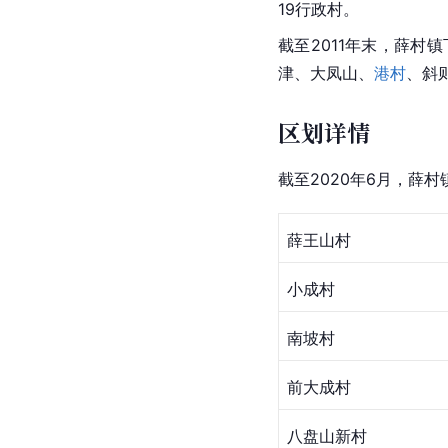
19行政村。
截至2011年末，薛村
津、大凤山、
港村
、斜
区划详情
截至2020年6月，薛
薛王山村
小成村
南坡村
前大成村
八盘山新村