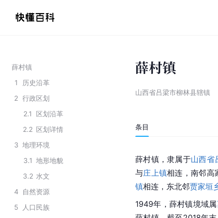
薛村镇
薛村镇
1
历史沿革
山西省吕梁市柳林县辖镇
2
行政区划
2.1
区划沿革
条目
2.2
区划详情
3
地理环境
薛村镇，隶属于
山西省
3.1
地形地貌
与
庄上镇
相连，南邻高
3.2
水文
镇
相连，东北邻
贾家垣
4
自然资源
1949年，薛村镇境域属
5
人口民族
薛村镇。截至2018年末