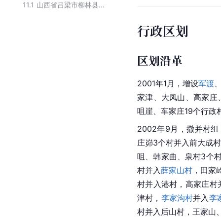
11.1
山西省吕梁市柳林县下辖镇
行政区划
区划沿革
2001年1月，增设
军渡
家津、大凤山、高家庄
咀崖、车家庄19个行政
2002年9月，撤并村
庄峁3个村并入前大成
咀、韩家曲、泉村3个
村并入
薛家山村
，田家
村并入港村，高家庄村
津村，
李家沟村
并入
李
村并入后山村，王家山