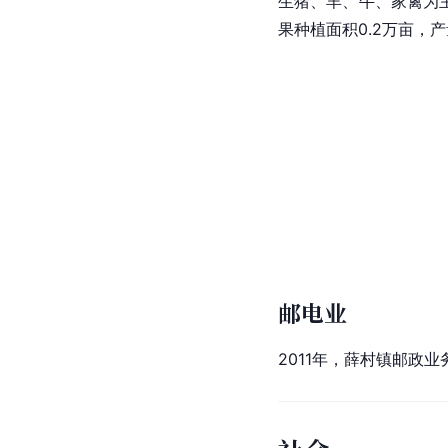
生猪、羊、牛、
家禽
为
果种植面积0.2万亩，
邮电业
2011年，薛村镇邮政