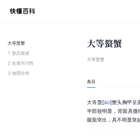
大等螯蟹
大等螯蟹
1
形态描述
大等螯蟹
2
生境与习性
3
地理分布
条目
大等
螯
[
áo
]
蟹头胸甲呈
半部较明显，背面具微细
腹面突出，具不明显突