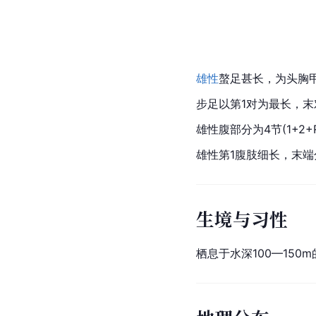
雄性
螯足甚长，为头胸
步足以第1对为最长，
雄性腹部分为4节(1+
雄性第1腹肢细长，末端
生境与习性
栖息于水深100—150