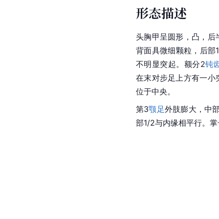
形态描述
头胸甲呈圆形，凸，后
背面具微细颗粒，后部1
不明显突起。额分2
钝
在末对步足上方有一小
位于中央。
第3
颚足
外肢膨大，中部
部1/2与内缘相平行。