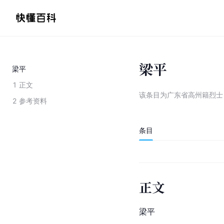
梁平
梁平
1
正文
该条目为
广东省高州籍烈士
2
参考资料
条目
正文
梁平