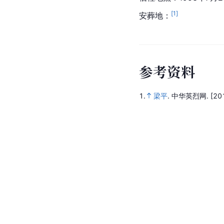
[
1
]
安葬地：
参
考
资
料
1.
梁平
.
中华英烈网.
[20