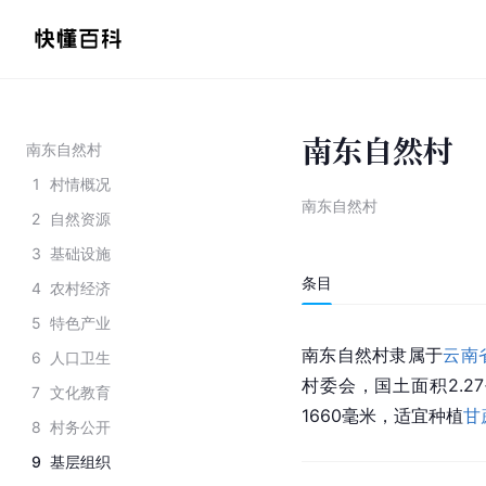
南东自然村
南东自然村
1
村情概况
南东自然村
2
自然资源
3
基础设施
条目
4
农村经济
5
特色产业
南东自然村隶属于
云南
6
人口卫生
村委会，国土面积2.2
7
文化教育
1660毫米，适宜种植
甘
8
村务公开
9
基层组织