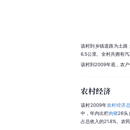
该村到乡镇道路为土路
6.5公里。全村共拥有
该村到2009年底，农
农村经济
该村2009年
农村经济
中，年内出栏
肉猪
26
占总收入的21.8%。