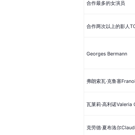
合作最多的女演员
合作两次以上的影人TO
Georges Bermann
弗朗索瓦·克鲁塞
Frano
瓦莱莉·高利诺
Valeria 
克劳德·夏布洛尔
Claud