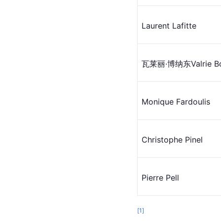
Laurent Lafitte
瓦莱丽·博纳东Valrie Bo
Monique Fardoulis
Christophe Pinel
Pierre Pell
[
1
]