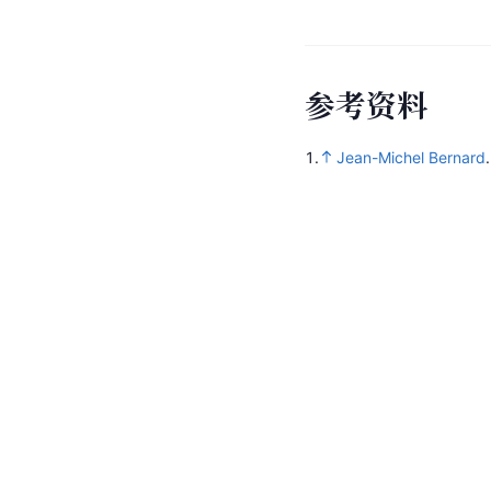
参
考
资
料
1.
Jean-Michel Bernard