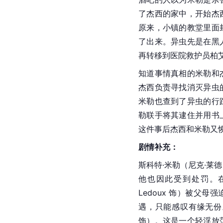
了杰西的家中，开始杰
原来，小镇的教堂里面
了出来。异虫先是在黑
再转移到医院救护员柏
知道事情真相的米勒和
杰西负责寻找消灭异虫
米勒也查到了异虫的行
勒联手将其逮住并用书
这件事后杰西和米勒又
剧情补充：
斯科特·米勒（
尼克·
莱德
他也因此受到处罚。
Ledoux 饰）被父
遇，只能感叹有缘无份。
饰）。这是一个轻浮放