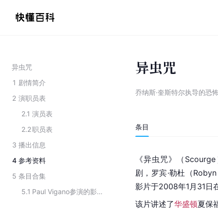
异虫咒
异虫咒
1
剧情简介
乔纳斯·奎斯特尔执导的恐
2
演职员表
2.1
演员表
条目
2.2
职员表
3
播出信息
《异虫咒》（Scourg
4
参考资料
剧，罗宾·勒杜（Robyn 
5
条目合集
影片于2008年1月31日
5.1
Paul Vigano参演的影视作品
该片讲述了
华盛顿
夏保