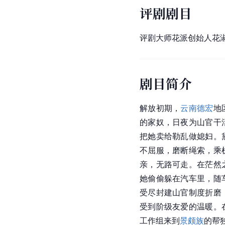
评剧剧目
评剧大师花派创始人花
剧目简介
解放初期，
云南德宏
地
的家奴，日夜为山官干
把她卖给勒乱做媳妇。
不屈服，磨断绳索，乘
亲，无路可走。在茫然
她偷偷躲在汽车里，随
受尽封建山官制度折磨
受到阶级友爱的温暖。
工作组来到
景颇族
的帮