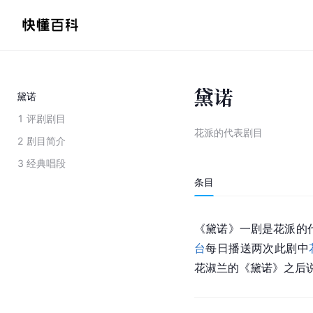
黛诺
黛诺
1
评剧剧目
花派的代表剧目
2
剧目简介
3
经典唱段
条目
《黛诺》一剧是花派的
台
每日播送两次此剧中
花淑兰的《黛诺》之后说