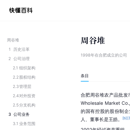
周谷堆
周谷堆
1
历史沿革
1998年在合肥成立的公司
2
公司治理
2.1
组织架构
条目
2.2
股权结构
2.3
管理层
合肥周谷堆农产品批发市场股份
2.4
对外投资
Wholesale Market 
2.5
分支机构
的国有控股的股份制企
3
公司业务
[b]
[
人、董事长是王皓。
3.1
业务范围
2002年经过资产重组