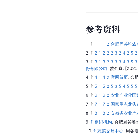
参
考
资
料
1.
1.1
1.2
合肥周谷堆农
2.
2.1
2.2
2.3
2.4
2.5
2
3.
3.1
3.2
3.3
3.4
3.5
3
份有限公司
.
爱企查.
[2025
4.
4.1
4.2
官网首页
.
合
5.
5.1
5.2
5.3
5.4
5.5
5
6.
6.1
6.2
农业产业化国
7.
7.1
7.2
国家重点龙头
8.
8.1
8.2
安徽省农业产
9.
组织机构
.
合肥周谷堆
10.
蔬菜交易中心
.
周谷堆