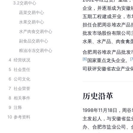
3.2
交易中心
企业，并逐渐成为安徽
蔬菜交易中心
五期工程建成开业，市场
水果交易中心
担任合肥周谷堆农产品
水产肉食交易中心
批发市场股份有限公司
副食品交易中心
水果、水产品、肉食禽
粮油冷冻交易中心
合肥周谷堆农产品批发
[
6
]
[
4
经营状况
国家重点龙头企业。
司获评安徽省农业产业
5
社会责任
6
公司文化
7
社会荣誉
历史沿革
8
相关事件
9
注释
1998年11月18日，
10
参考资料
主发起人，与安徽省盐
办、合肥市盐业公司、