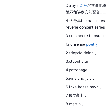
Dejay为
麦兜
的故事电
她不如讲多几句配音……结
个人分享the pancak
reverie concert seri
0.unexpected obstac
1.nonsense 
poetry
，
2.tricycle riding，
3.stupid 
star
，
4.patronage，
5.june and july，
6.fake bossa nova，
7.越过高山，
8.martin，