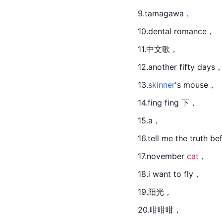
9.tamagawa，
10.dental romance，
11.中文歌，
12.another fifty days
13.
skinner
's 
mouse
，
14.fing fing 下，
15.a，
16.tell me the truth b
17.november 
cat
，
18.i want to fly，
19.阳光，
20.咁咁咁，