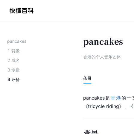
pancakes
pancakes
1
背景
香港的个人音乐团体
2
成名
3
专辑
条目
4
评价
pancakes是
香港
的一
《tricycle riding》、
背景