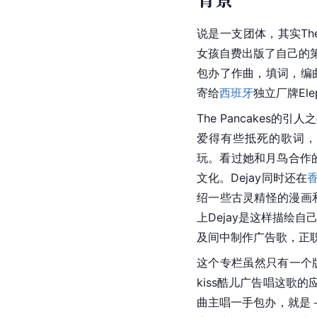
说是一支团体，其实The 
女孩自费出版了自己的第一张
包办了作曲，填词，编
寄给
西班牙
独立厂牌El
The Pancakes
爱得有些抵死的歌词，
玩。看过她和月鸟合作的
文化。Dejay同时还在
绍一些古灵精怪的漫画
上Dejay是这样描绘自己
及间中制作广告歌，正
这个专栏虽然只有一个版面，
kiss酷儿广告唱这歌的
曲主唱一手包办，就是－