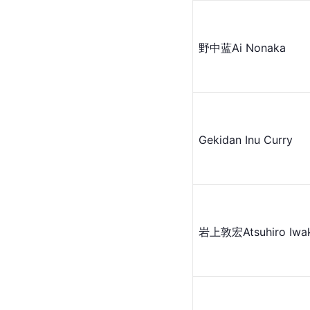
野中蓝
Ai Nonaka
Gekidan Inu Curry
岩上敦宏Atsuhiro Iwa