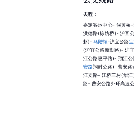
去程：
嘉定客运中心- 候黄桥
洪德路(棕坊桥)- 沪宜
赵)- 
马陆镇-
沪宜公路
宝
(沪宜公路新勤路)- 沪
江公路惠平路)- 翔江公
安路
翔封公路)- 曹安
江支路- 江桥三村(华江
路- 曹安公路外环高速公