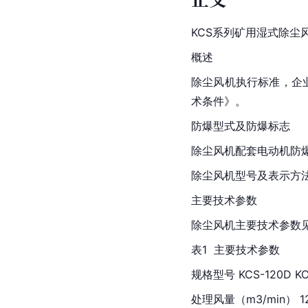
KCS系列矿用湿式除尘
概述
除尘风机执行标准，企业标
术条件》。
防爆型式及防爆标志
除尘风机配套电动机防爆型
除尘风机型号及表示方
主要技术参数
除尘风机主要技术参数见
表1  主要技术参数
规格型号 KCS-120D KCS
处理风量（m3/min） 120 