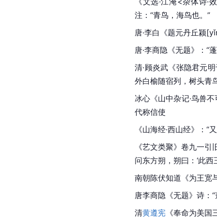
《文选·江淹<杂体诗·效
注：“青鸟，海鸟也。”
唐·李白《题元丹丘颍[yǐ
唐·李商隐《无题》：“
清·顾炎武《张隐君元明
外白榆随宿列，树头青
冰心《山中杂记·鸟兽不
代称信使
《山海经·西山经》：“
《艺文类聚》卷九一引
问东方朔，朔曰：‘此西
南朝陈伏知道《为王宽与
唐李商隐《无题》诗：“
清
黄遵宪
《奉命为美国