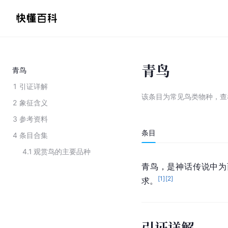
青鸟
青鸟
1
引证详解
该条目为
常见鸟类物种
，
查
2
象征含义
3
参考资料
条目
4
条目合集
4.1
观赏鸟的主要品种
青鸟，是神话传说中为
[
1
]
[
2
]
求。
引证详解