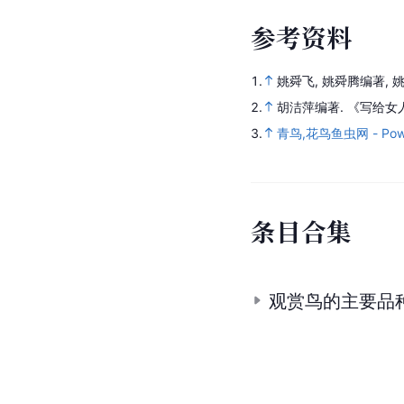
参
考
资
料
1.
姚舜飞, 姚舜腾编著, 
2.
胡洁萍编著.
《写给女
3.
青鸟,花鸟鱼虫网 - Power
条
目
合
集
观赏鸟的主要品