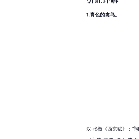
1.青色的禽鸟。
汉·张衡《西京赋》：“翔