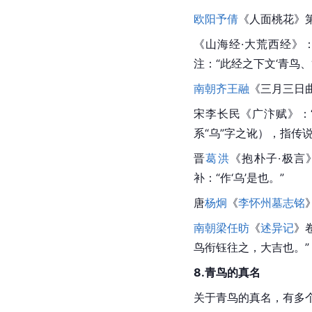
欧阳予倩
《人面桃花》
《山海经·大荒西经》
注：“此经之下文‘青鸟、‘
南朝齐
王融
《三月三日
宋李长民《广汴赋》：
系“乌”字之讹），指传
晋
葛洪
《抱朴子·极言
补：“作‘乌’是也。”
唐
杨炯
《
李怀州墓志铭
南朝梁
任昉
《
述异记
》
鸟衔钰往之，大吉也。”
8.青鸟的真名
关于青鸟的真名，有多