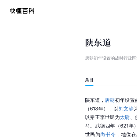
陕东道
唐朝初年设置的战时行政区
条目
陕东道，
唐朝
初年设置
（618年）﹐以
刘文静
以秦王李世民为
太尉
、
马。武德四年（621
世民为
尚书令
﹐地位在