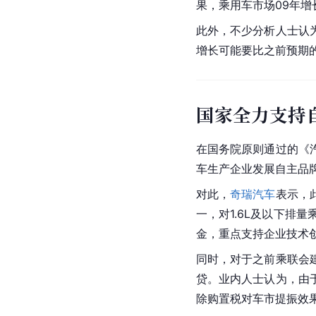
果，乘用车市场09年增
此外，不少分析人士认
增长可能要比之前预期
国家全力支持
在国务院原则通过的《
车生产企业发展自主品
对此，
奇瑞汽车
表示，
一，对1.6L及以下排
金，重点支持企业技术
同时，对于之前乘联会
贷。业内人士认为，由
除购置税对车市提振效