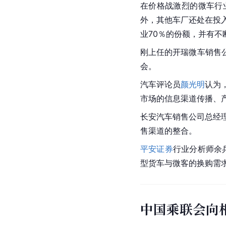
在价格战激烈的微车行
外，其他车厂还处在投入
业70％的份额，并有不
刚上任的开瑞微车销售
会。
汽车评论员
颜光明
认为
市场的信息渠道传播、
长安汽车销售公司总经
售渠道的整合。
平安证券
行业分析师余
型货车与微客的换购需求
中国乘联会向