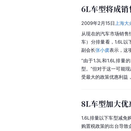
6L车型将成销
2009年2月15日
上海大
从现在的汽车市场销售情
车）分排量看，1.6L以
副会长
张小虞
表示，这
“由于1.3L和1.6
型。”但对于这一可能
受最大的政策优惠利益
8L车型加大优
1.6L排量以下车型减免
购置税政策的出台导致