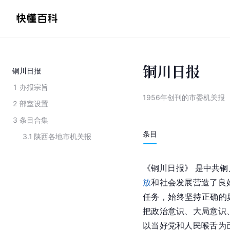
铜川日报
铜川日报
1
办报宗旨
1956年创刊的市委机关报
2
部室设置
3
条目合集
条目
3.1
陕西各地市机关报
《
铜川
日报》 是中共
放
和社会发展营造了良
任务，始终坚持正确的
把政治意识、大局意识
以当好党和人民喉舌为